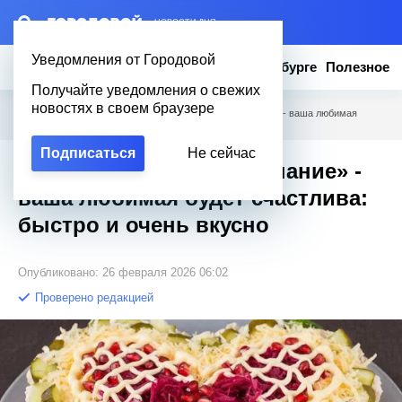
– НОВОСТИ ДНЯ
Уведомления от Городовой
Новости
Эксклюзив
Вопросы о Петербурге
Полезное
Получайте уведомления о свежих
новостях в своем браузере
Городовой
/
Полезное
/
Салат на 8 Марта «Признание» - ваша любимая
будет счастлива: быстро и очень вкусно
Подписаться
Не сейчас
Салат на 8 Марта «Признание» -
ваша любимая будет счастлива:
быстро и очень вкусно
Опубликовано: 26 февраля 2026 06:02
Проверено редакцией