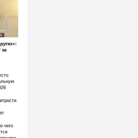
других»:
 за
есто
еальную
026
хитрости
ат
з чего
тся
оганова