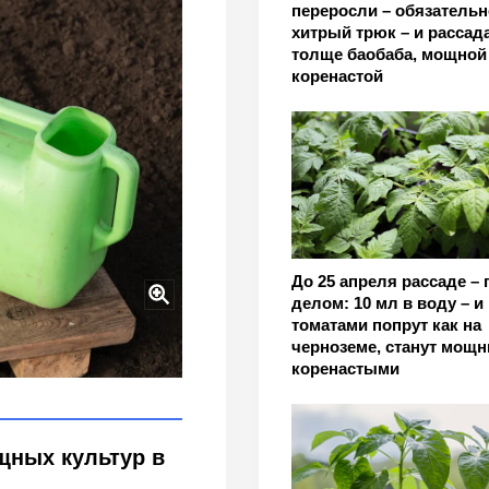
переросли – обязательн
хитрый трюк – и рассада
толще баобаба, мощной
коренастой
До 25 апреля рассаде –
делом: 10 мл в воду – и
томатами попрут как на
ажанов до конца апреля
черноземе, станут мощ
ожайность
коренастыми
щных культур в