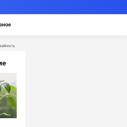
зное
ожайность
ме