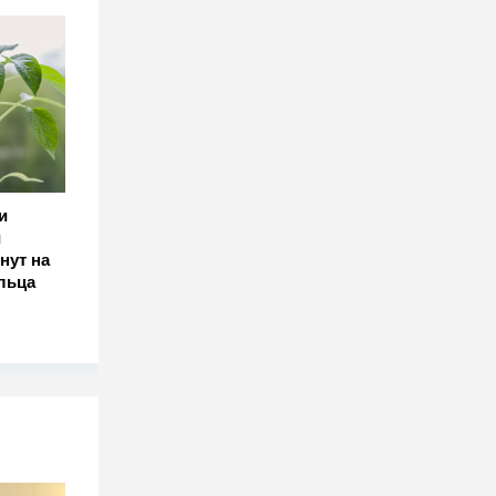
и
и
нут на
льца