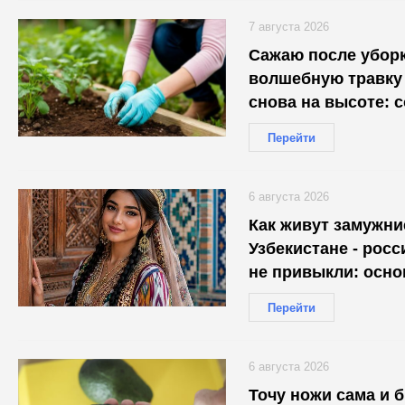
7 августа 2026
Сажаю после убор
волшебную травку
снова на высоте: 
машиной навоза
Перейти
6 августа 2026
Как живут замужн
Узбекистане - росс
не привыкли: осн
Перейти
6 августа 2026
Точу ножи сама и 