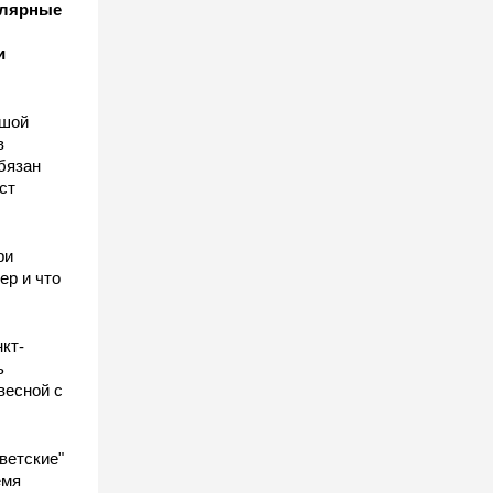
улярные
и
ьшой
в
бязан
ст
ы
ри
ер и что
кт-
ь
весной с
ветские"
емя