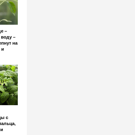
е –
 воду –
епнут на
 и
цы с
пальца,
ми