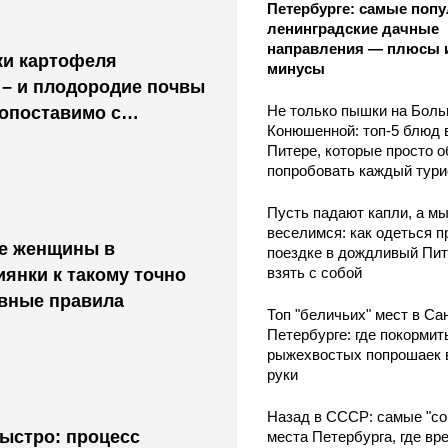
Петербурге: самые поп
ленинградские дачные
направления — плюсы 
ки картофеля
минусы
 – и плодородие почвы
Не только пышки на Бол
сопоставимо с
Конюшенной: топ-5 блюд 
Питере, которые просто о
попробовать каждый тури
Пусть падают капли, а м
веселимся: как одеться п
ие женщины в
поездке в дождливый Пит
взять с собой
иянки к такому точно
овные правила
Топ "беличьих" мест в Сан
Петербурге: где покормит
рыжехвостых попрошаек 
руки
Назад в СССР: самые "со
быстро: процесс
места Петербурга, где вр