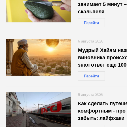
занимает 5 минут 
скальпеля
Перейти
6 августа 2026
Мудрый Хайям наз
виновника происхо
знал ответ еще 100
оказался прав
Перейти
6 августа 2026
Как сделать путеш
комфортным - про 
забыть: лайфхаки