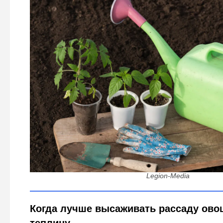
Стоит ли высаживать рассаду томатов, перцев и бакл
- ответ садовода: от этого зависит ур
Legion-Media
Когда лучше высаживать рассаду ово