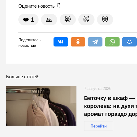
Оцените новость
❤️
1
🙏
😹
🙀
😿
Поделитесь
новостью
Больше статей:
7 августа 2026
Веточку в шкаф — 
королева: на духи 
аромат гораздо до
Перейти