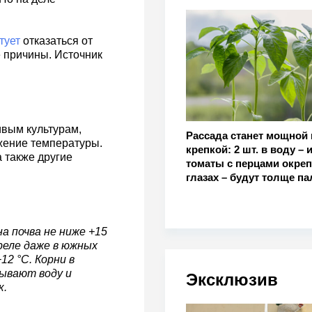
тует
отказаться от
е причины. Источник
ивым культурам,
Рассада станет мощной 
жение температуры.
крепкой: 2 шт. в воду – 
 также другие
томаты с перцами окреп
глазах – будут толще па
а почва не ниже +15
преле даже в южных
2 °C. Корни в
ывают воду и
Эксклюзив
к.