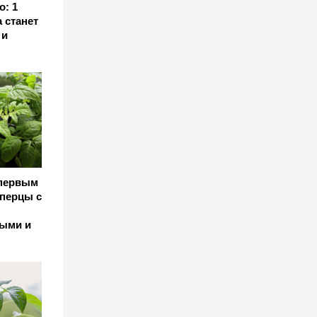
о: 1
 станет
 и
 первым
 перцы с
ными и