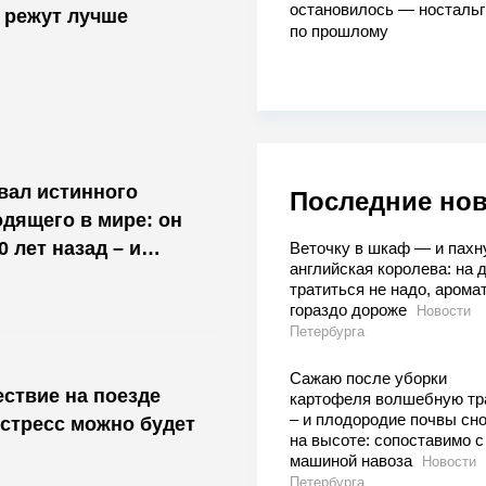
остановилось — носталь
– режут лучше
по прошлому
вал истинного
Последние но
дящего в мире: он
0 лет назад – и
Веточку в шкаф — и пахн
английская королева: на 
тратиться не надо, арома
гораздо дороже
Новости
Петербурга
Сажаю после уборки
ествие на поезде
картофеля волшебную тр
– и плодородие почвы сн
стресс можно будет
на высоте: сопоставимо с
машиной навоза
Новости
Петербурга