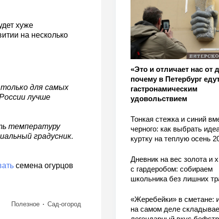
удет хуже
витии на несколько
«Это и отличает нас от 
почему в Петербург едут
 только для самых
гастронамическим
России лучше
удовольствием
Тонкая стежка и синий вм
ть температуру
черного: как выбрать ид
иальный градусник.
куртку на теплую осень 2
Дневник на вес золота и 
вать
семена огурцов
с гардеробом: собираем
школьника без лишних тр
«Жеребейки» в сметане: и
Полезное
Сад-огород
на самом деле складывае
легендарный вкус бефстр