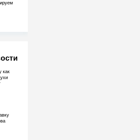
гируем
вости
у как
духи
т
авку
ова