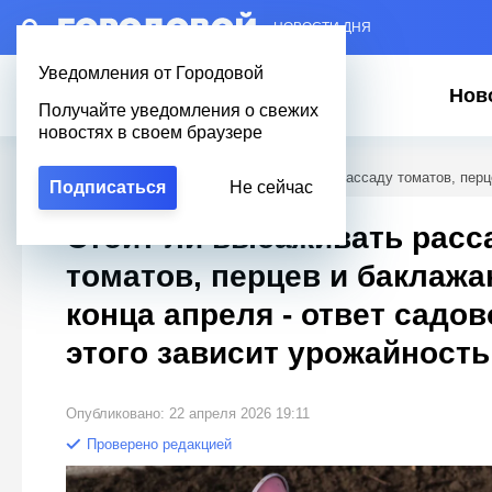
– НОВОСТИ ДНЯ
Уведомления от Городовой
Нов
Получайте уведомления о свежих
новостях в своем браузере
Городовой
/
Полезное
/
Стоит ли высаживать рассаду томатов, перце
Подписаться
Не сейчас
Стоит ли высаживать расс
томатов, перцев и баклажа
конца апреля - ответ садов
этого зависит урожайность
Опубликовано: 22 апреля 2026 19:11
Проверено редакцией