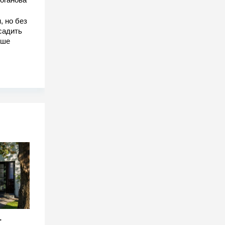
, но без
садить
чше
-