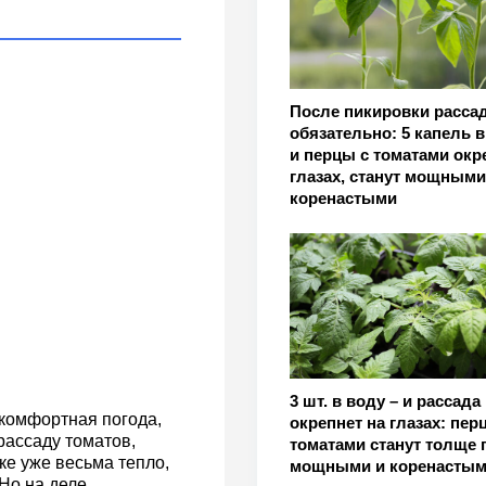
После пикировки рассад
обязательно: 5 капель в
и перцы с томатами окр
глазах, станут мощными
коренастыми
3 шт. в воду – и рассада
 комфортная погода,
окрепнет на глазах: пер
рассаду томатов,
томатами станут толще 
ке уже весьма тепло,
мощными и коренасты
 Но на деле