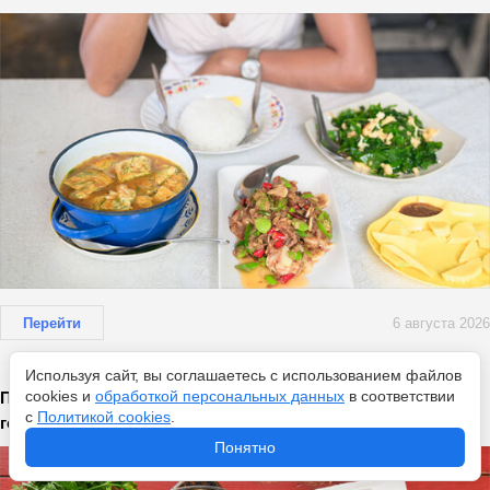
Перейти
6 августа 2026
Используя сайт, вы соглашаетесь с использованием файлов
cookies и
обработкой персональных данных
в соответствии
Пирог-вкуснятина: ужин за 30 минут на сковороде —
с
Политикой cookies
.
готовлю без мороки
Понятно