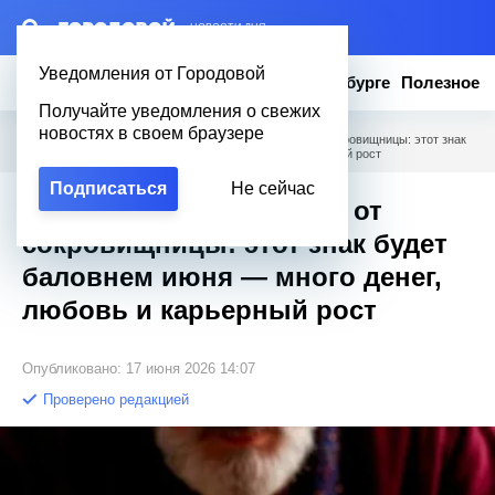
– НОВОСТИ ДНЯ
Уведомления от Городовой
Новости
Эксклюзив
Вопросы о Петербурге
Полезное
Получайте уведомления о свежих
новостях в своем браузере
Городовой
/
Полезное
/
Вселенная пошлет ключ от сокровищницы: этот знак
будет баловнем июня — много денег, любовь и карьерный рост
Подписаться
Не сейчас
Вселенная пошлет ключ от
сокровищницы: этот знак будет
баловнем июня — много денег,
любовь и карьерный рост
Опубликовано: 17 июня 2026 14:07
Проверено редакцией