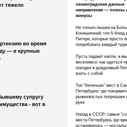
ленинградские дачные
ет тяжело
направления — плюсы 
минусы
Не только пышки на Бол
Конюшенной: топ-5 блюд 
Питере, которые просто о
ортензию во время
попробовать каждый тури
оду — и крупные
Пусть падают капли, а м
в
веселимся: как одеться п
поездке в дождливый Пит
взять с собой
Топ "беличьих" мест в Сан
Петербурге: где покормит
бывшему супругу
рыжехвостых попрошаек 
руки
мущества - вот в
Назад в СССР: самые "со
места Петербурга, где вр
остановилось — носталь