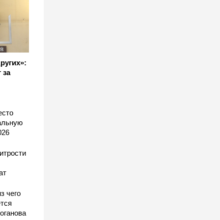
других»:
 за
есто
еальную
026
хитрости
ат
з чего
тся
оганова