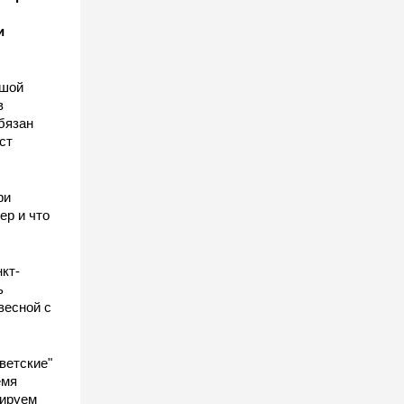
и
ьшой
в
бязан
ст
ы
ри
ер и что
кт-
ь
весной с
ветские"
емя
гируем