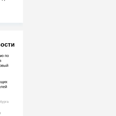
вости
аю по
з
овый
ущих
елей
бурга
ы