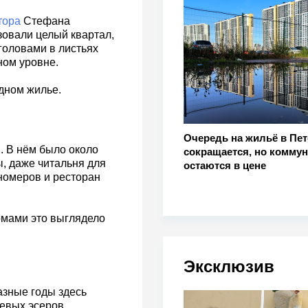
тора
Стефана
зовали целый квартал,
оловами в листьях
ном уровне.
дном жилье.
Очередь на жильё в Пет
. В нём было около
сокращается, но комму
, даже читальня для
остаются в цене
номеров и ресторан
омами это выглядело
Эксклюзив
азные годы здесь
евых эсеров,