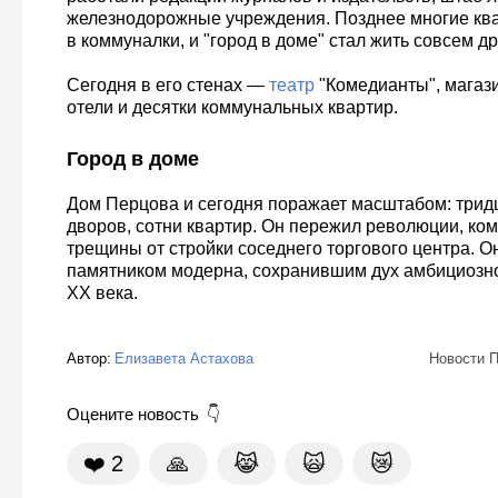
железнодорожные учреждения. Позднее многие кв
в коммуналки, и "город в доме" стал жить совсем д
Сегодня в его стенах —
театр
"Комедианты", магаз
отели и десятки коммунальных квартир.
Город в доме
Дом Перцова и сегодня поражает масштабом: тридц
дворов, сотни квартир. Он пережил революции, ко
трещины от стройки соседнего торгового центра. О
памятником модерна, сохранившим дух амбициозно
XX века.
Автор:
Елизавета Астахова
Новости П
Оцените новость
❤️
2
🙏
😹
🙀
😿