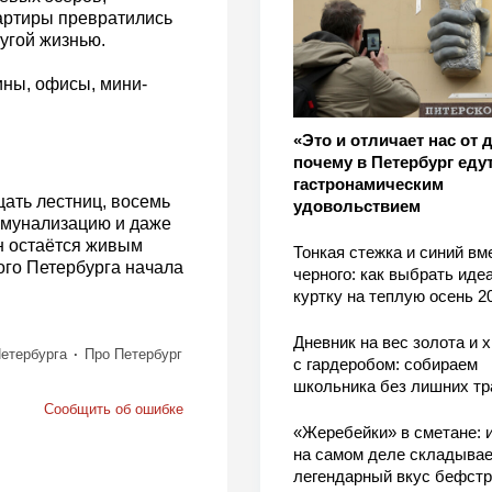
артиры превратились
ругой жизнью.
ины, офисы, мини-
«Это и отличает нас от 
почему в Петербург едут
гастронамическим
ать лестниц, восемь
удовольствием
ммунализацию и даже
н остаётся живым
Тонкая стежка и синий вм
го Петербурга начала
черного: как выбрать ид
куртку на теплую осень 2
Дневник на вес золота и 
етербурга
Про Петербург
с гардеробом: собираем
школьника без лишних тр
Сообщить об ошибке
«Жеребейки» в сметане: и
на самом деле складывае
легендарный вкус бефстр