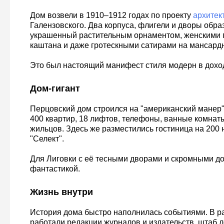
Дом возвели в 1910–1912 годах по проекту
архитек
Галензовского. Два корпуса, флигели и дворы обра
украшенный растительным орнаментом, женскими г
каштана и даже гротескными сатирами на мансард
Это был настоящий манифест стиля модерн в дохо
Дом-гигант
Перцовский дом строился на "американский манер"
400 квартир, 18 лифтов, телефоны, ванные комнаты
жильцов. Здесь же разместились гостиница на 200 
"Селект".
Для Лиговки с её тесными дворами и скромными д
фантастикой.
Жизнь внутри
История дома быстро наполнилась событиями. В р
работали редакции журналов и издательств, штаб л