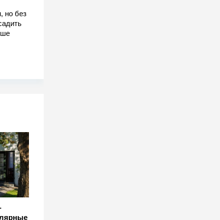
, но без
садить
чше
-
улярные