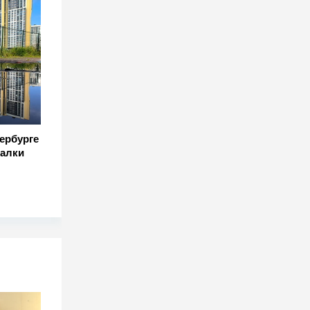
ербурге
налки