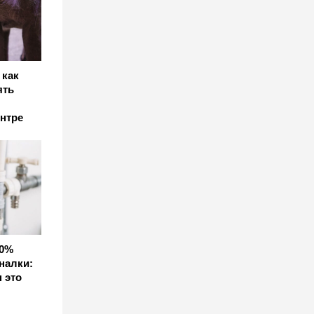
 как
ять
нтре
50%
налки:
 это