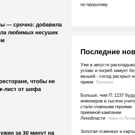
по прошлому
ры — срочно: добавила
асла любимых несушек
ем
Последние но
Уже в августе раскладыв
углам: и погреб зимует бе
мышей - сосед раскрыл н
ресторане, чтобы не
прием
Полезное
ек-лист от шефа
Больше, чем IT: 1237 буд
инженеров и тысячи учит
стали главными героями
приемной кампании
Ленобласти
Новости Петер
Золотая «сменка» и карт
ужин за 30 минут на