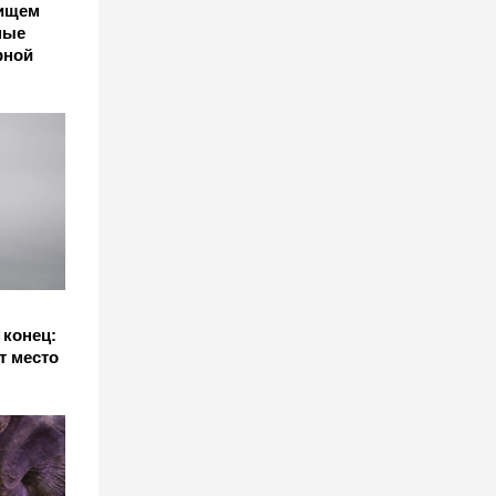
 ищем
ные
рной
 конец:
т место