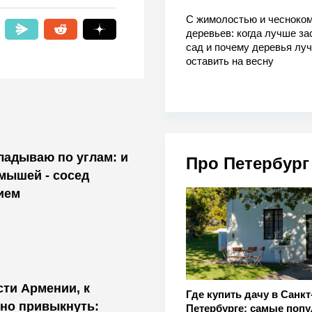
С жимолостью и чесноком
деревьев: когда лучше за
сад и почему деревья лу
оставить на весну
кладываю по углам: и
Про Петербург
 мышей - сосед
ием
ти Армении, к
Где купить дачу в Санкт
но привыкнуть:
Петербурге: самые поп