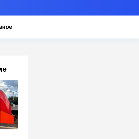
зное
ме