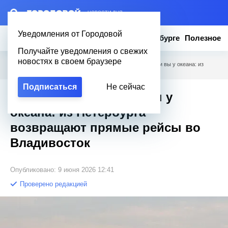
– НОВОСТИ ДНЯ
Уведомления от Городовой
Новости
Эксклюзив
Вопросы о Петербурге
Полезное
Получайте уведомления о свежих
новостях в своем браузере
Городовой
/
Новости Петербурга
/
8 часов 35 минут — и вы у океана: из
Петербурга возвращают прямые рейсы во Владивосток
Подписаться
Не сейчас
8 часов 35 минут — и вы у
океана: из Петербурга
возвращают прямые рейсы во
Владивосток
Опубликовано: 9 июня 2026 12:41
Проверено редакцией