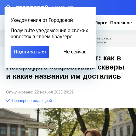
– НОВОСТИ ДНЯ
Уведомления от Городовой
Новости
Эксклюзив
Вопросы о Петербурге
Полезное
Получайте уведомления о свежих
новостях в своем браузере
Городовой
/
Новости Петербурга
/
Безымянных больше нет: как в
Петербурге «окрестили» скверы и какие названия им достались
Подписаться
Не сейчас
Безымянных больше нет: как в
Петербурге «окрестили» скверы
и какие названия им достались
Опубликовано: 22 ноября 2025 20:29
Проверено редакцией