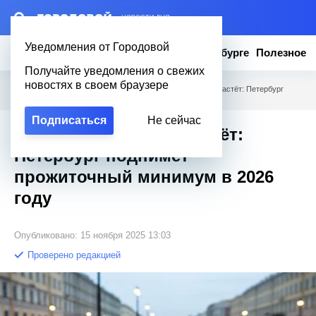
– НОВОСТИ ДНЯ
Уведомления от Городовой
Новости
Эксклюзив
Вопросы о Петербурге
Полезное
Получайте уведомления о свежих
новостях в своем браузере
Городовой
/
Новости Петербурга
/
«Цена выживания» растёт: Петербург
поднимет прожиточный минимум в 2026 году
Подписаться
Не сейчас
«Цена выживания» растёт:
Петербург поднимет
прожиточный минимум в 2026
году
Опубликовано: 15 ноября 2025 13:03
Проверено редакцией