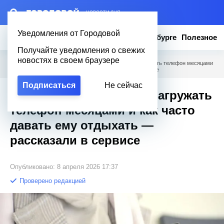
– НОВОСТИ ДНЯ
Уведомления от Городовой
Новости
Эксклюзив
Вопросы о Петербурге
Полезное
Получайте уведомления о свежих
новостях в своем браузере
Городовой
/
Полезное
/
Что будет, если не перезагружать телефон месяцами
и как часто давать ему отдыхать — рассказали в сервисе
Подписаться
Не сейчас
Что будет, если не перезагружать
телефон месяцами и как часто
давать ему отдыхать —
рассказали в сервисе
Опубликовано: 8 апреля 2026 17:37
Проверено редакцией