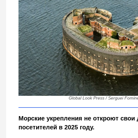
Форты Кронштадта всё ещё на замке: что на сам
открытие
Global Look Press / Serguei Fomin
Морские укрепления не откроют свои 
посетителей в 2025 году.