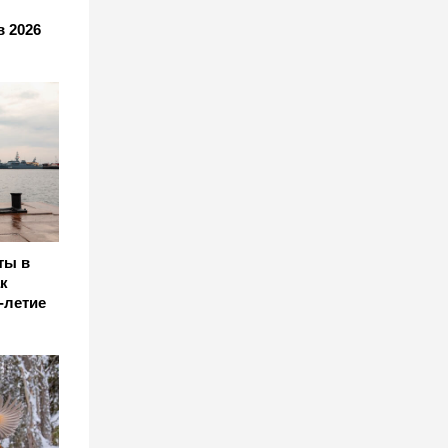
в 2026
ты в
к
-летие