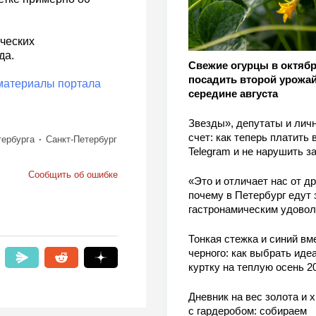
ческих
да.
Свежие огурцы в октябр
посадить второй урожай
материалы портала
середине августа
Звезды», депутаты и лич
счет: как теперь платить 
тербурга
Санкт-Петербург
Telegram и не нарушить з
Сообщить об ошибке
«Это и отличает нас от др
почему в Петербург едут 
гастронамическим удово
Тонкая стежка и синий вм
черного: как выбрать ид
куртку на теплую осень 2
Дневник на вес золота и 
с гардеробом: собираем