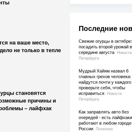
нты
Последние но
Свежие огурцы в октябре:
тся на ваше место,
посадить второй урожай в
 дело не только в тепле
середине августа
Новости
Петербурга
Мудрый Хайям назвал 6
главных грехов человека:
найдутся почти у каждого
проверьте себя, чтобы
гурцы становятся
исправиться
Новости
Петербурга
возможные причины и
роблемы – лайфхак
Как заправлять авто без
очередей - есть лайфхаки
работают в любом городе
России
Полезное