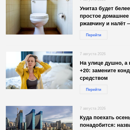
Унитаз будет белее
простое домашнее 
ржавчину и налёт 
30 минут
Перейти
7 августа 2026
На улице душно, а
+20: замените кон
средством
Перейти
7 августа 2026
Куда поехать осень
понадобится: наз