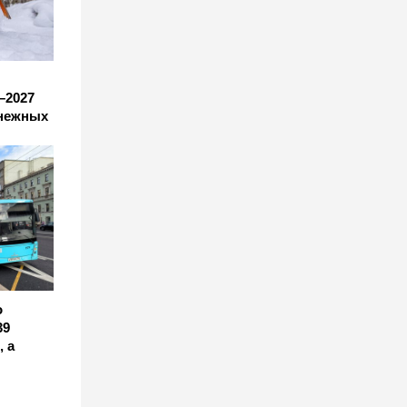
–2027
снежных
о
39
 а