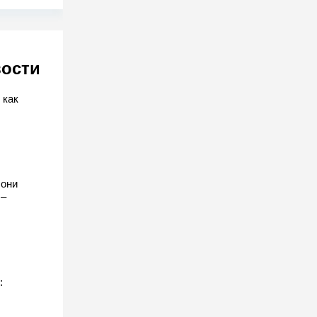
вости
 как
 они
 –
: