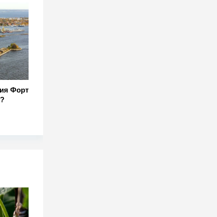
ия Форт
?