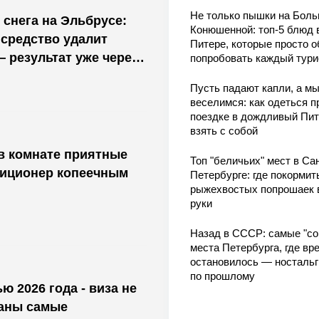
Не только пышки на Бол
 снега на Эльбрусе:
Конюшенной: топ-5 блюд 
средство удалит
Питере, которые просто о
— результат уже через
попробовать каждый тури
Пусть падают капли, а м
веселимся: как одеться п
поездке в дождливый Пит
взять с собой
 в комнате приятные
Топ "беличьих" мест в Сан
диционер копеечным
Петербурге: где покормит
рыжехвостых попрошаек 
руки
Назад в СССР: самые "со
места Петербурга, где вр
остановилось — носталь
по прошлому
ю 2026 года - виза не
ваны самые