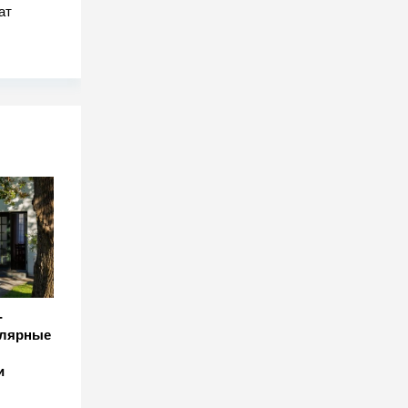
ат
-
улярные
и