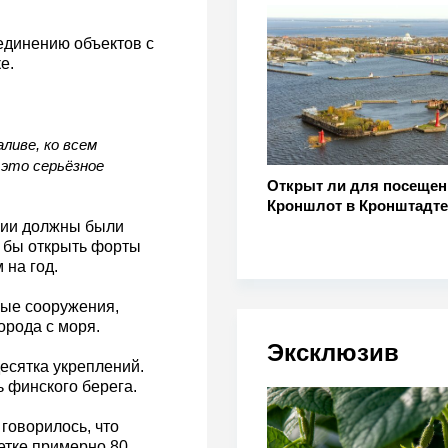
единению объектов с
е.
ливе, ко всем
это серьёзное
Открыт ли для посещен
Кроншлот в Кронштадте
ции должны были
о бы открыть форты
 на год.
ные сооружения,
орода с моря.
Эксклюзив
есятка укреплений.
ь финского берега.
говорилось, что
етке примерно 80