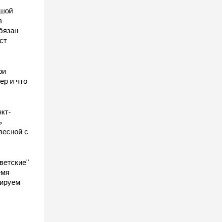
ьшой
в
бязан
ст
ы
ри
ер и что
кт-
ь
весной с
ветские"
емя
гируем