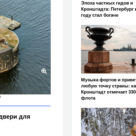
Эпоха частных гидов и
Кронштадта: Петербург 
году стал богаче
Музыка фортов и приве
ом деле задержало
любую точку страны: ка
Кронштадт отмечает 330
e
флота
двери для