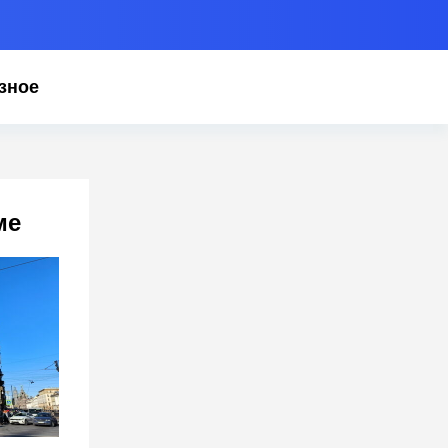
зное
ме