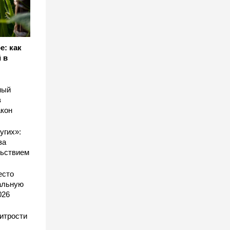
е: как
 в
ный
в
акон
угих»:
за
льствием
есто
еальную
026
хитрости