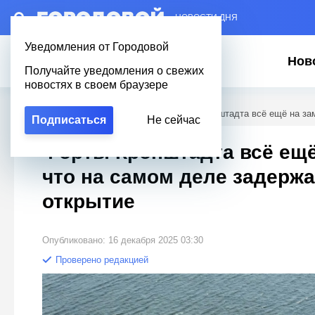
– НОВОСТИ ДНЯ
Уведомления от Городовой
Нов
Получайте уведомления о свежих
новостях в своем браузере
Городовой
/
Новости Петербурга
/
Форты Кронштадта всё ещё на зам
Подписаться
Не сейчас
Форты Кронштадта всё ещё
что на самом деле задерж
открытие
Опубликовано: 16 декабря 2025 03:30
Проверено редакцией