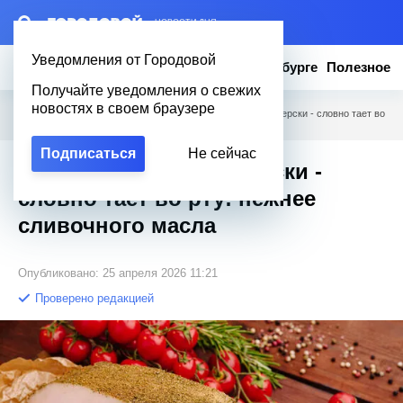
– НОВОСТИ ДНЯ
Уведомления от Городовой
Новости
Эксклюзив
Вопросы о Петербурге
Полезное
Получайте уведомления о свежих
новостях в своем браузере
Городовой
/
Новости Петербурга
/
Готовлю сало по-питерски - словно тает во
рту: нежнее сливочного масла
Подписаться
Не сейчас
Готовлю сало по-питерски -
словно тает во рту: нежнее
сливочного масла
Опубликовано: 25 апреля 2026 11:21
Проверено редакцией