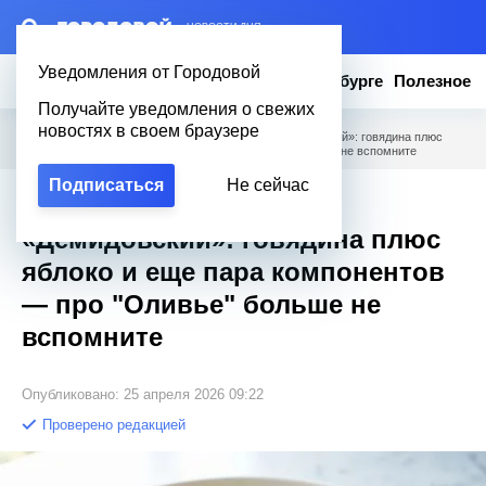
– НОВОСТИ ДНЯ
Уведомления от Городовой
Новости
Эксклюзив
Вопросы о Петербурге
Полезное
Получайте уведомления о свежих
новостях в своем браузере
Городовой
/
Полезное
/
Нежнейший салат «Демидовский»: говядина плюс
яблоко и еще пара компонентов — про "Оливье" больше не вспомните
Подписаться
Не сейчас
Нежнейший салат
«Демидовский»: говядина плюс
яблоко и еще пара компонентов
— про "Оливье" больше не
вспомните
Опубликовано: 25 апреля 2026 09:22
Проверено редакцией