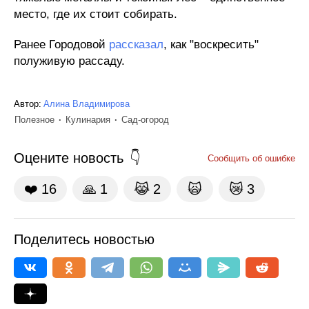
место, где их стоит собирать.
Ранее Городовой
рассказал
, как "воскресить"
полуживую рассаду.
Автор:
Алина Владимирова
Полезное
Кулинария
Сад-огород
Оцените новость
Сообщить об ошибке
❤️
16
🙏
1
😹
2
🙀
😿
3
Поделитесь новостью