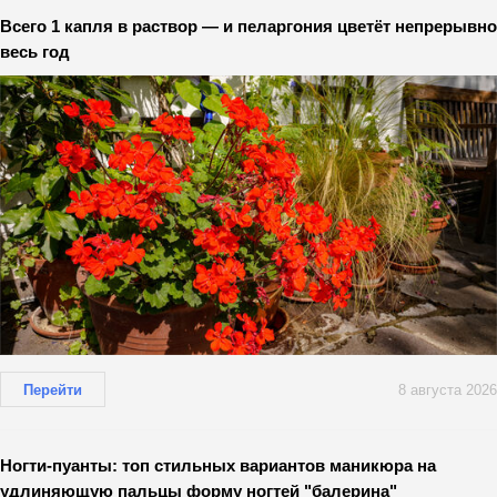
Всего 1 капля в раствор — и пеларгония цветёт непрерывно
весь год
Перейти
8 августа 2026
Ногти-пуанты: топ стильных вариантов маникюра на
удлиняющую пальцы форму ногтей "балерина"