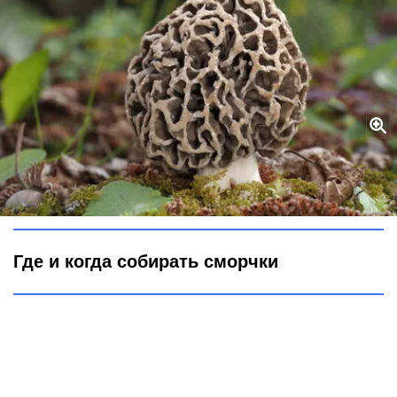
Как потеплело – бегу с корзинкой за сморчками: где искать
весенние грибы и когда сезон
Legion-Media
Где и когда собирать сморчки