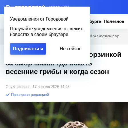
– НОВОСТИ ДНЯ
Уведомления от Городовой
Новости
Эксклюзив
Вопросы о Петербурге
Полезное
Получайте уведомления о свежих
новостях в своем браузере
Городовой
/
Полезное
/
Как потеплело – бегу с корзинкой за сморчками: где
искать весенние грибы и когда сезон
Подписаться
Не сейчас
Как потеплело – бегу с корзинкой
за сморчками: где искать
весенние грибы и когда сезон
Опубликовано: 17 апреля 2026 14:43
Проверено редакцией