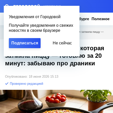
– НОВОСТИ ДНЯ
Уведомления от Городовой
Новости
Эксклюзив
Вопросы о Петербурге
Полезное
Получайте уведомления о свежих
новостях в своем браузере
Городовой
/
Полезное
/
Картофельная лепёшка, которая затмила пиццу —
готовлю за 20 минут: забываю про драники
Подписаться
Не сейчас
Картофельная лепёшка, которая
затмила пиццу — готовлю за 20
минут: забываю про драники
Опубликовано: 18 июня 2026 15:13
Проверено редакцией