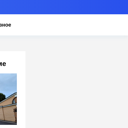
зное
ме