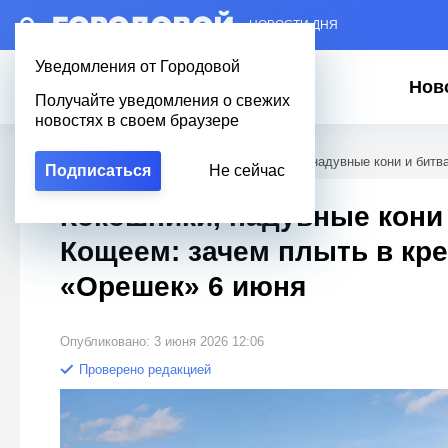
– НОВОСТИ ДНЯ
Уведомления от Городовой
Нов
Получайте уведомления о свежих
новостях в своем браузере
Городовой
/
Новости Петербурга
/
Кокошники, надувные кони и битв
Подписаться
Не сейчас
Кокошники, надувные кони 
Кощеем: зачем плыть в кр
«Орешек» 6 июня
Опубликовано: 3 июня 2026 12:06
Проверено редакцией