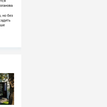
тся
оганова
, но без
садить
чше