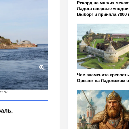
Рекорд на мягких мечах
Ладога впервые «подви
Выборг и приняла 7000 
Чем знаменита крепость
м плыть в крепость
Орешек на Ладожском о
ws.ru
валь.