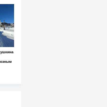
Пушкина
розным