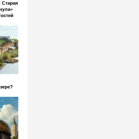
: Старая
нула»
гостей
зере?