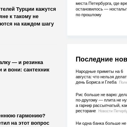
места Петербурга, где вр
телей Турции кажутся
остановилось — носталь
по прошлому
яне к такому не
ются на каждом шагу
Последние но
алку — и резинка
и и вони: сантехник
Народные приметы на 6
августа: что нельзя делат
день Бориса и Глеба
Пол
Рис больше не варю: дел
по-другому — плита не ну
а гарнир рассыпчатый, как
ресторане
Новости Петерб
реннюю гармонию?
тил на этот вопрос
Ни одна банка больше не