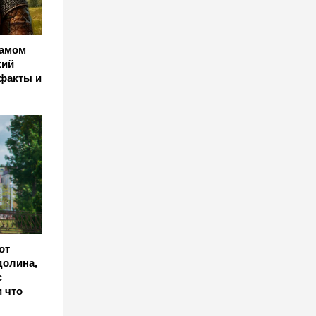
самом
кий
 факты и
от
долина,
с
 что