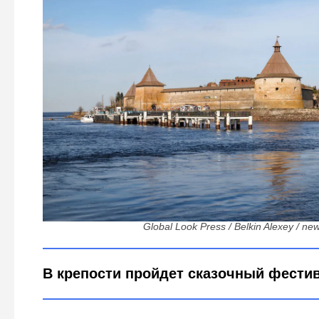
Кокошники, надувные кони и битва с Кощеем: заче
«Орешек» 6 июня
Global Look Press / Belkin Alexey / ne
В крепости пройдет сказочный фести