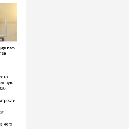
других»:
 за
есто
еальную
026
хитрости
ат
з чего