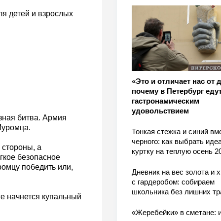
ля детей и взрослых
«Это и отличает нас от 
почему в Петербург едут
гастронамическим
удовольствием
зная битва. Армия
Муромца.
Тонкая стежка и синий вм
черного: как выбрать ид
 стороны, а
куртку на теплую осень 2
гкое безопасное
омцу победить или,
Дневник на вес золота и 
с гардеробом: собираем
школьника без лишних тр
рге начнется купальный
«Жеребейки» в сметане: и