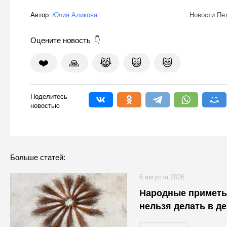
Автор:
Юлия Аликова
Новости Пе
Оцените новость
❤️
🙏
😹
🙀
😿
Поделитесь
новостью
Больше статей:
6 августа 2026
Народные приметы 
нельзя делать в де