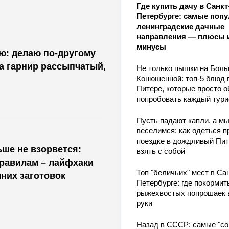
Где купить дачу в Санкт
Петербурге: самые поп
ленинградские дачные
направления — плюсы 
минусы
ю: делаю по-другому
 а гарнир рассыпчатый,
Не только пышки на Бол
Конюшенной: топ-5 блюд 
Питере, которые просто о
попробовать каждый тури
Пусть падают капли, а м
веселимся: как одеться п
поездке в дождливый Пит
ьше не взорвется:
взять с собой
равилам – лайфхаки
Топ "беличьих" мест в Сан
них заготовок
Петербурге: где покормит
рыжехвостых попрошаек 
руки
Назад в СССР: самые "со