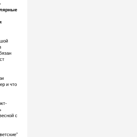
-
улярные
и
ьшой
в
бязан
ст
ы
ри
ер и что
кт-
ь
весной с
ветские"