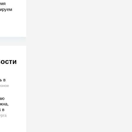
емя
гируем
вости
ь в
езное
аю
жна,
 в
урга