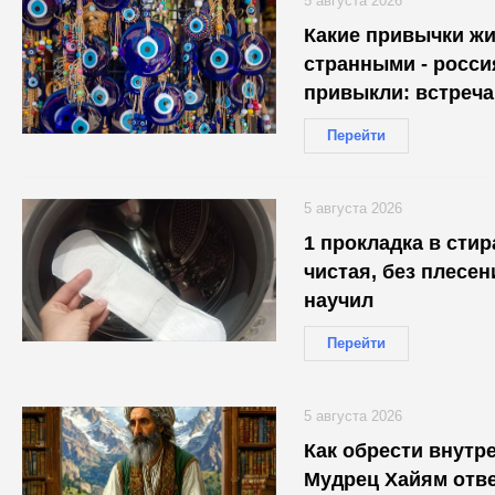
5 августа 2026
Какие привычки жи
странными - росси
привыкли: встреча
Перейти
5 августа 2026
1 прокладка в стир
чистая, без плесен
научил
Перейти
5 августа 2026
Как обрести внут
Мудрец Хайям отве