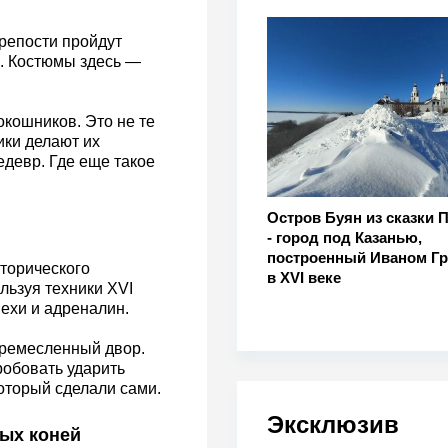
крепости пройдут
ь. Костюмы здесь —
окошников. Это не те
ики делают их
девр. Где еще такое
Остров Буян из сказки 
- город под Казанью,
построенный Иваном Г
сторического
в XVI веке
льзуя техники XVI
пехи и адреналин.
 ремесленный двор.
робовать ударить
оторый сделали сами.
Эксклюзив
ных коней