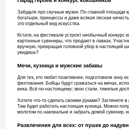
Парад героев и конкурс кокошников
Забудьте про скучные музеи. По главной площади 
богатыри, принцессы и даже всякая лесная нечист
это отдельный вид искусства.
Кстати, на фестивале устроят необычный конкурс к
картонные сувениры, что продают в лавках. Участн
вручную, превращая головной убор в настоящий ше
увидишь?
Мечи, кузница и мужские забавы
Для тех, кто любит поактивнее, подготовили зону и
фехтования. Бойцы будут сражаться на мечах, испо
века. Всё по-настоящему: звон стали, тяжелые дос
Хотите что-то сделать своими руками? Загляните в
Там будет работать настоящая кузница. Можно поп
молотом по наковальне и забрать домой сувенир, к
Развлечения для всех: от пушек до надув