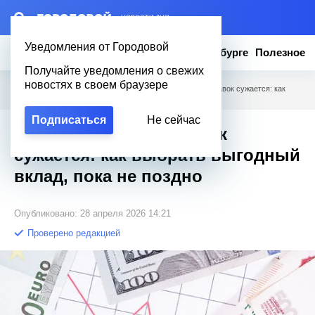
– НОВОСТИ ДНЯ
Уведомления от Городовой
Новости
Эксклюзив
Вопросы о Петербурге
Полезное
Получайте уведомления о свежих
новостях в своем браузере
Городовой
/
Новости Петербурга
/
Коридор высоких ставок сужается: как
выбрать выгодный вклад, пока не поздно
Подписаться
Не сейчас
Коридор высоких ставок
сужается: как выбрать выгодный
вклад, пока не поздно
Опубликовано: 28 апреля 2026 14:21
Проверено редакцией