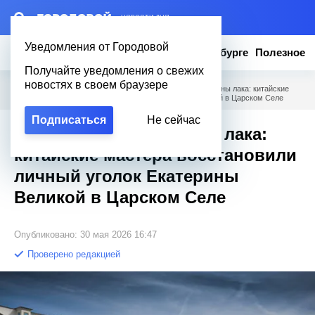
– НОВОСТИ ДНЯ
Уведомления от Городовой
Новости
Эксклюзив
Вопросы о Петербурге
Полезное
Получайте уведомления о свежих
новостях в своем браузере
Городовой
/
Новости Петербурга
/
Коты, мудрецы и тонны лака: китайские
мастера восстановили личный уголок Екатерины Великой в Царском Селе
Подписаться
Не сейчас
Коты, мудрецы и тонны лака:
китайские мастера восстановили
личный уголок Екатерины
Великой в Царском Селе
Опубликовано: 30 мая 2026 16:47
Проверено редакцией