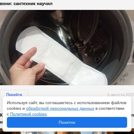
вони: сантехник научил
Перейти
5 августа 2026
Используя сайт, вы соглашаетесь с использованием файлов
cookies и
обработкой персональных данных
в соответствии
с
Политикой cookies
.
Как обрести внутреннюю гармонию? Мудрец Хайям ответил
на этот вопрос 1000 лет назад – секрет очень прост
Понятно