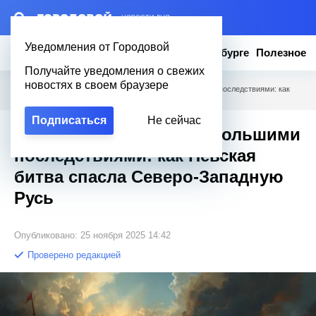
– НОВОСТИ ДНЯ
Уведомления от Городовой
Новости
Эксклюзив
Вопросы о Петербурге
Полезное
Получайте уведомления о свежих
новостях в своем браузере
Городовой
/
Учеба
/
Маленькое сражение с большими последствиями: как
Невская битва спасла Северо-Западную Русь
Подписаться
Не сейчас
Маленькое сражение с большими
последствиями: как Невская
битва спасла Северо-Западную
Русь
Опубликовано: 25 ноября 2025 14:42
Проверено редакцией