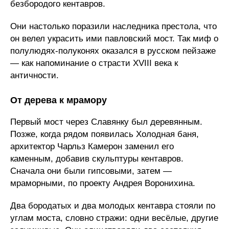
безбородого кентавров.
Они настолько поразили наследника престола, что
он велел украсить ими павловский мост. Так миф о
полулюдях-полуконях оказался в русском пейзаже
— как напоминание о страсти XVIII века к
античности.
От дерева к мрамору
Первый мост через Славянку был деревянным.
Позже, когда рядом появилась Холодная баня,
архитектор Чарльз Камерон заменил его
каменным, добавив скульптуры кентавров.
Сначала они были гипсовыми, затем —
мраморными, по проекту Андрея Воронихина.
Два бородатых и два молодых кентавра стояли по
углам моста, словно стражи: одни весёлые, другие