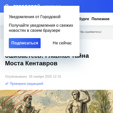
– НОВОСТИ ДНЯ
Уведомления от Городовой
Новости
Эксклюзив
Вопросы о Петербурге
Полезное
Получайте уведомления о свежих
новостях в своем браузере
Городовой
/
Новости Петербурга
/
«Просто украшение? Вы ошибаетесь!
Главная тайна Моста Кентавров
Подписаться
Не сейчас
«Просто украшение? Вы
ошибаетесь! Главная тайна
Моста Кентавров
Опубликовано: 18 ноября 2025 12:15
Проверено редакцией