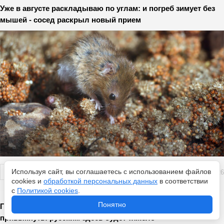
Уже в августе раскладываю по углам: и погреб зимует без
мышей - сосед раскрыл новый прием
Используя сайт, вы соглашаетесь с использованием файлов
Перейти
6 августа 2026
cookies и
обработкой персональных данных
в соответствии
с
Политикой cookies
.
Понятно
Главные особенности Армении, к которым невозможно
привыкнуть: русским здесь будет тяжело