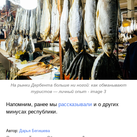
На рынки Дербента больше ни ногой: как обманывают
туристов — личный опыт - image 3
Напомним, ранее мы
рассказывали
и о других
минусах республики.
Автор:
Дарья Бегишева