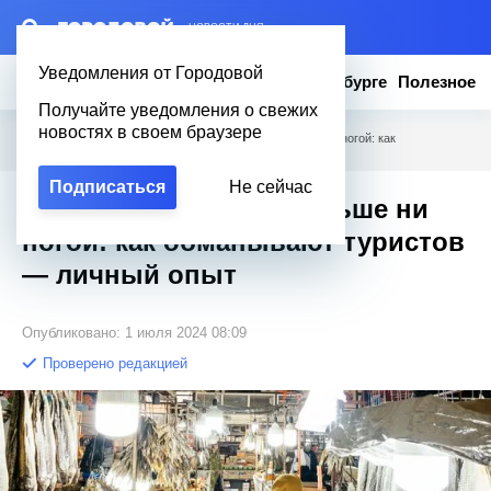
– НОВОСТИ ДНЯ
Уведомления от Городовой
Новости
Эксклюзив
Вопросы о Петербурге
Полезное
Получайте уведомления о свежих
новостях в своем браузере
Городовой
/
Полезное
/
На рынки Дербента больше ни ногой: как
обманывают туристов — личный опыт
Подписаться
Не сейчас
На рынки Дербента больше ни
ногой: как обманывают туристов
— личный опыт
Опубликовано: 1 июля 2024 08:09
Проверено редакцией