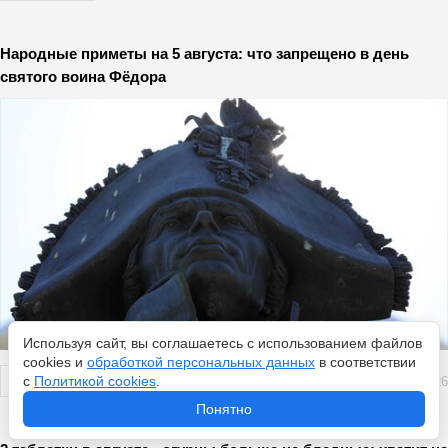
Народные приметы на 5 августа: что запрещено в день
святого воина Фёдора
Используя сайт, вы соглашаетесь с использованием файлов
cookies и
обработкой персональных данных
в соответствии
с
Политикой cookies
.
Перейти
5 августа 2026
Понятно