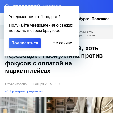
– НОВОСТИ ДНЯ
Уведомления от Городовой
Новости
Эксклюзив
Вопросы о Петербурге
Полезное
Получайте уведомления о свежих
новостях в своем браузере
Городовой
/
Новости Петербурга
/
Одна цена — хоть картой, хоть
переводом: Набиуллина против фокусов с оплатой на маркетплейсах
Подписаться
Не сейчас
Одна цена — хоть картой, хоть
переводом: Набиуллина против
фокусов с оплатой на
маркетплейсах
Опубликовано: 19 ноября 2025 13:00
Проверено редакцией