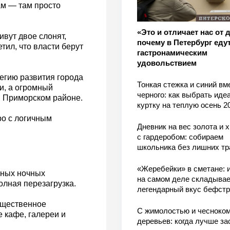
м — там просто
«Это и отличает нас от 
ивут двое слонят,
почему в Петербург едут
тил, что власти берут
гастронамическим
удовольствием
тегию развития города
Тонкая стежка и синий вм
ми, а огромный
черного: как выбрать ид
в Приморском районе.
куртку на теплую осень 2
ро с логичным
Дневник на вес золота и 
с гардеробом: собираем
школьника без лишних тр
«Жеребейки» в сметане: и
мных ночных
на самом деле складывае
олная перезагрузка.
легендарный вкус бефстр
общественное
С жимолостью и чесноком
е кафе, галереи и
деревьев: когда лучше за