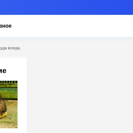
зное
куда всегда
ме