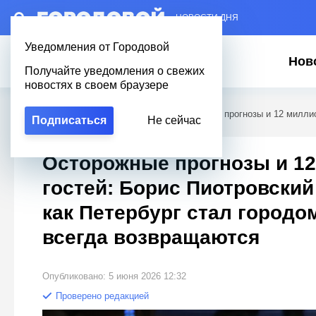
– НОВОСТИ ДНЯ
Уведомления от Городовой
Нов
Получайте уведомления о свежих
новостях в своем браузере
Городовой
/
Новости Петербурга
/
Осторожные прогнозы и 12 миллио
Подписаться
Не сейчас
возвращаются
Осторожные прогнозы и 1
гостей: Борис Пиотровский
как Петербург стал городом
всегда возвращаются
Опубликовано: 5 июня 2026 12:32
Проверено редакцией