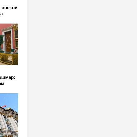
 опекой
ка
ошмар:
ам