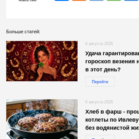
Больше статей:
6 августа 2026
Удача гарантирова
гороскоп везения н
в этот день?
Перейти
6 августа 2026
Хлеб в фарш - про
котлеты по Ивлеву
без водянистой ж