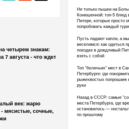
Не только пышки на Бол
Конюшенной: топ-5 блюд 
Питере, которые просто о
попробовать каждый тури
Пусть падают капли, а м
веселимся: как одеться п
на четырем знакам:
поездке в дождливый Пит
взять с собой
а 7 августа - что ждет
Топ "беличьих" мест в Сан
Петербурге: где покормит
рыжехвостых попрошаек 
руки
Назад в СССР: самые "со
места Петербурга, где вр
шлый век: жарю
остановилось — носталь
 - мясистые, сочные,
по прошлому
ижи