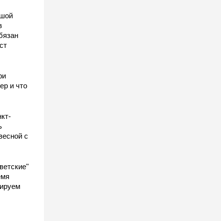
ьшой
в
бязан
ст
ы
ри
ер и что
кт-
ь
весной с
ветские"
емя
гируем