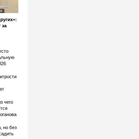
других»:
 за
есто
еальную
026
хитрости
ат
з чего
тся
оганова
, но без
садить