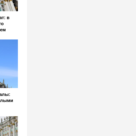
т: в
то
еем
алы:
елыми