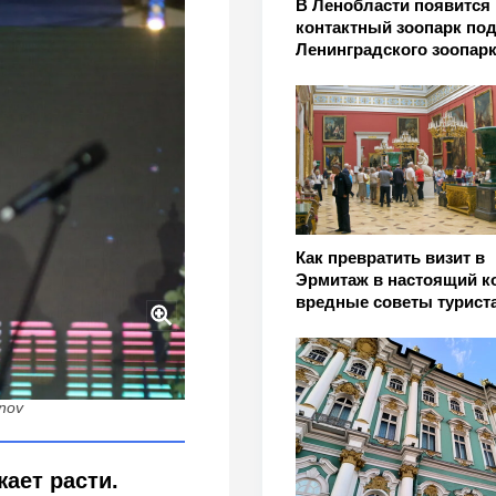
В Ленобласти появится
контактный зоопарк под
Ленинградского зоопар
Как превратить визит в
Эрмитаж в настоящий к
вредные советы турист
Пиотровский объяснил,
возвращаются
inov
ает расти.