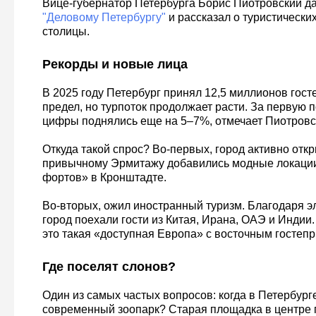
Вице-губернатор Петербурга Борис Пиотровский д
"Деловому Петербургу"
и рассказал о туристически
столицы.
Рекорды и новые лица
В 2025 году Петербург принял 12,5 миллионов госте
предел, но турпоток продолжает расти. За первую п
цифры поднялись еще на 5–7%, отмечает Пиотровс
Откуда такой спрос? Во-первых, город активно отк
привычному Эрмитажу добавились модные локации
фортов» в Кронштадте.
Во-вторых, ожил иностранный туризм. Благодаря э
город поехали гости из Китая, Ирана, ОАЭ и Индии
это такая «доступная Европа» с восточным гостеп
Где поселят слонов?
Один из самых частых вопросов: когда в Петербург
современный зоопарк? Старая площадка в центре 