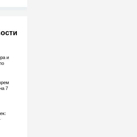
вости
ра и
по
ырем
на 7
ек:
-