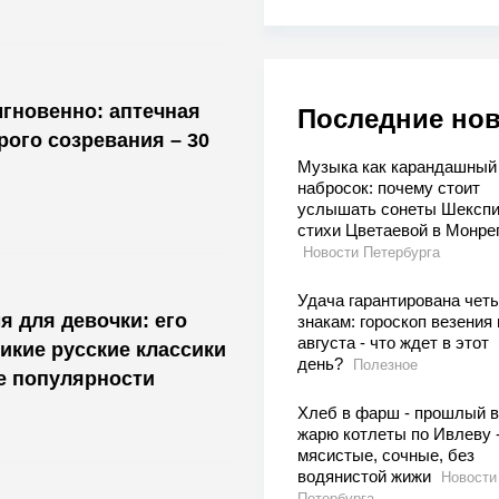
гновенно: аптечная
Последние но
рого созревания – 30
Музыка как карандашный
набросок: почему стоит
услышать сонеты Шекспи
стихи Цветаевой в Монре
Новости Петербурга
Удача гарантирована чет
я для девочки: его
знакам: гороскоп везения 
августа - что ждет в этот
икие русские классики
день?
Полезное
ке популярности
Хлеб в фарш - прошлый в
жарю котлеты по Ивлеву 
мясистые, сочные, без
водянистой жижи
Новости
Петербурга