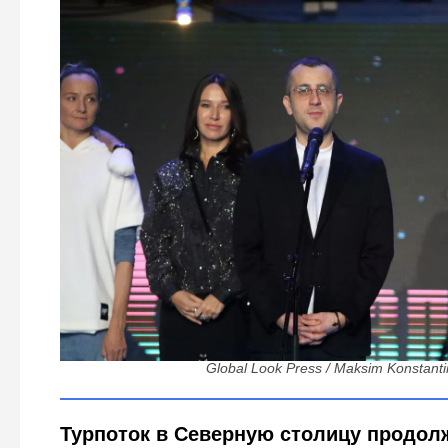
Осторожные прогнозы и 12 миллионов гостей: Борис 
как Петербург стал городом, куда всегда 
Global Look Press / Maksim Konstant
Турпоток в Северную столицу продолж