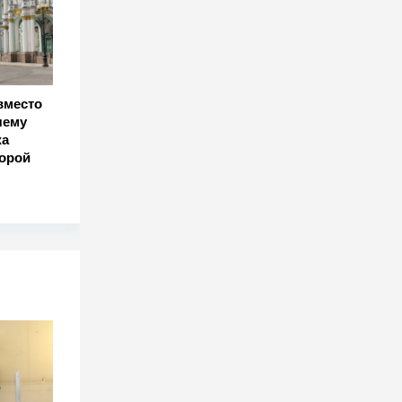
вместо
чему
жа
корой