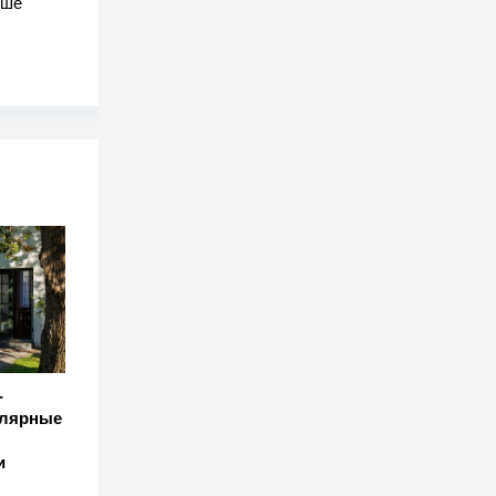
чше
-
улярные
и