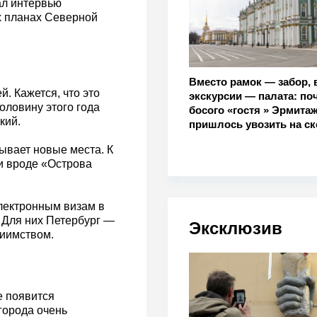
ал интервью
х планах Северной
Вместо рамок — забор, 
й. Кажется, что это
экскурсии — палата: по
оловину этого года
босого «гостя » Эрмита
кий.
пришлось увозить на с
рывает новые места. К
 вроде «Острова
лектронным визам в
. Для них Петербург —
Эксклюзив
риимством.
е появится
города очень