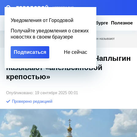
– НОВОСТИ ДНЯ
Уведомления от Городовой
Новости
Эксклюзив
Вопросы о Петербурге
Полезное
Получайте уведомления о свежих
новостях в своем браузере
Городовой
/
Полезное
/
Город с душой: почему Чаплыгин называют
«апельсиновой крепостью»
Подписаться
Не сейчас
Город с душой: почему Чаплыгин
называют «апельсиновой
крепостью»
Опубликовано: 19 сентября 2025 00:01
Проверено редакцией