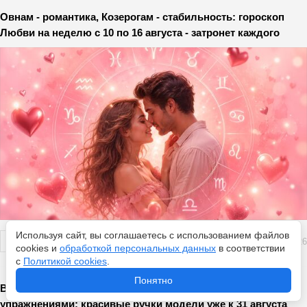
Овнам - романтика, Козерогам - стабильность: гороскоп
Любви на неделю с 10 по 16 августа - затронет каждого
Используя сайт, вы соглашаетесь с использованием файлов
Перейти
8 августа 2026
cookies и
обработкой персональных данных
в соответствии
с
Политикой cookies
.
Понятно
Валики на подмышках и руках сгоняю тремя
упражнениями: красивые ручки модели уже к 31 августа