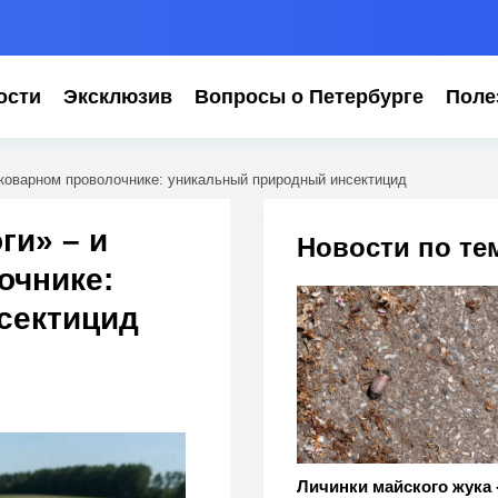
ости
Эксклюзив
Вопросы о Петербурге
Поле
 коварном проволочнике: уникальный природный инсектицид
ги» – и
Новости по те
очнике:
сектицид
Личинки майского жука 