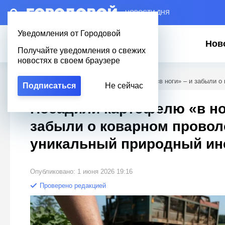
– НОВОСТИ ДНЯ
Уведомления от Городовой
Нов
Получайте уведомления о свежих
новостях в своем браузере
Городовой
/
Полезное
/
Посадили картофелю «в ноги» – и забыли о
Подписаться
Не сейчас
Посадили картофелю «в но
забыли о коварном провол
уникальный природный ин
Опубликовано: 1 июня 2026 19:16
Проверено редакцией