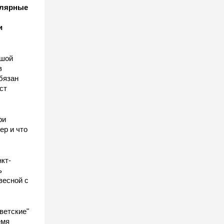
улярные
и
ьшой
в
бязан
ст
ы
ри
ер и что
кт-
ь
весной с
ветские"
емя