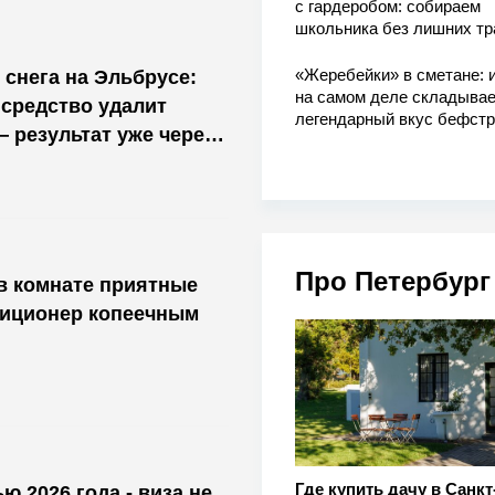
с гардеробом: собираем
школьника без лишних тр
«Жеребейки» в сметане: и
 снега на Эльбрусе:
на самом деле складывае
средство удалит
легендарный вкус бефстр
— результат уже через
Про Петербург
 в комнате приятные
диционер копеечным
Где купить дачу в Санкт
ю 2026 года - виза не