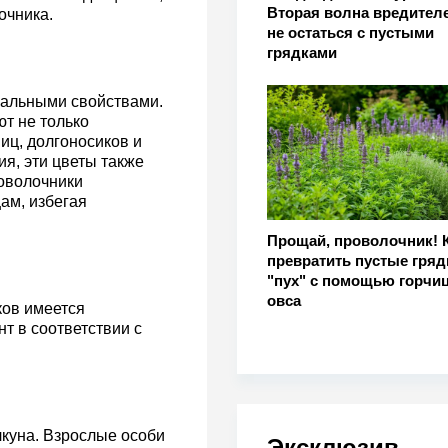
Вторая волна вредителе
очника.
не остаться с пустыми
грядками
кальными свойствами.
т не только
ниц, долгоносиков и
я, эти цветы также
оволочники
ам, избегая
Прощай, проволочник! 
превратить пустые гряд
"пух" с помощью горчи
овса
ков имеется
т в соответствии с
куна. Взрослые особи
Эксклюзив