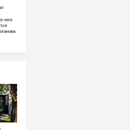
ат
з чего
тся
оганова
-