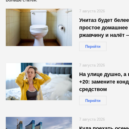
7 августа 2026
Унитаз будет белее
простое домашнее 
ржавчину и налёт 
30 минут
Перейти
7 августа 2026
На улице душно, а
+20: замените кон
средством
Перейти
7 августа 2026
Куда поехать осень