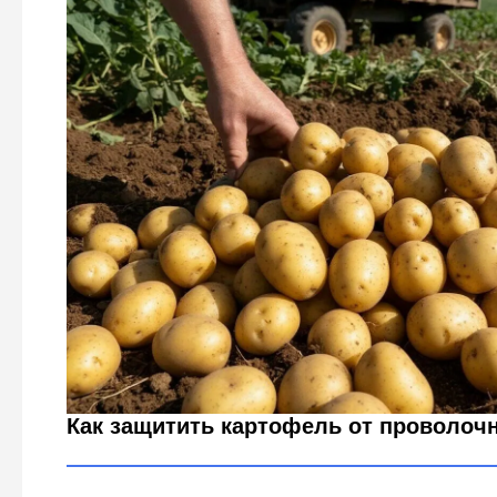
Посадили картофелю «в ноги» – и забыли о коварном п
природный инсектицид
Городовой ру
Как защитить картофель от проволоч