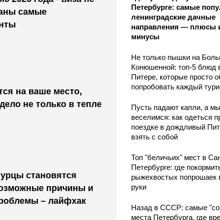
Петербурге: самые поп
ваны самые
ленинградские дачные
нты
направления — плюсы 
минусы
Не только пышки на Бол
Конюшенной: топ-5 блюд 
Питере, которые просто о
попробовать каждый тури
тся на ваше место,
 дело не только в тепле
Пусть падают капли, а м
веселимся: как одеться п
поездке в дождливый Пит
взять с собой
Топ "беличьих" мест в Сан
Петербурге: где покормит
гурцы становятся
рыжехвостых попрошаек 
руки
возможные причины и
роблемы – лайфхак
Назад в СССР: самые "со
места Петербурга, где вр