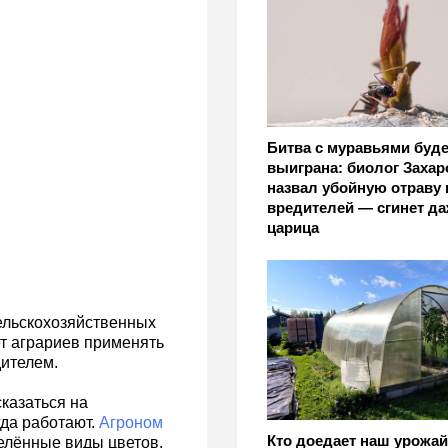
Битва с муравьями буде
выиграна: биолог Захар
назвал убойную отраву 
вредителей — сгинет да
царица
ельскохозяйственных
т аграриев применять
ителем.
казаться на
гда работают.
Агроном
Кто доедает наш урожа
елённые виды цветов,