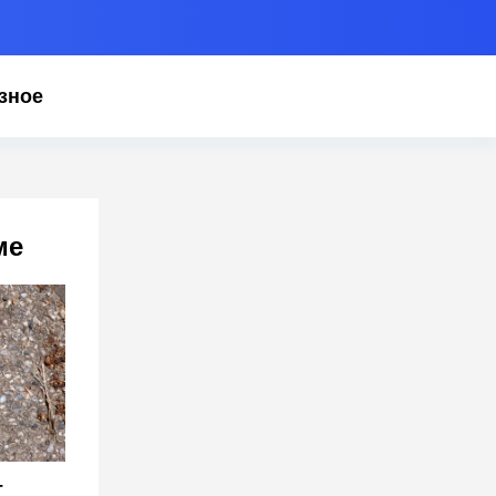
зное
ме
-