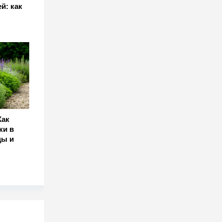
й: как
Как
ки в
цы и