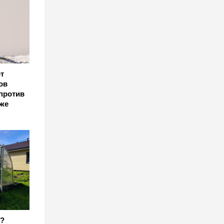
т
ов
против
же
й?