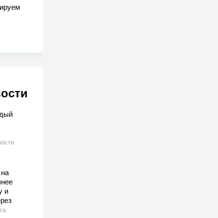
гируем
вости
ждый
ости
 на
шнее
у и
ерез
га