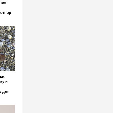
 чем
 отпор
ки:
ку и
о для