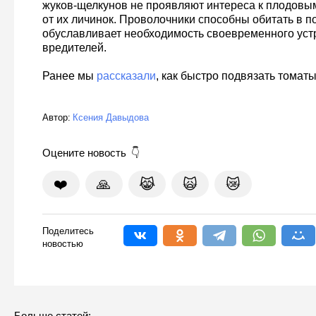
жуков-щелкунов не проявляют интереса к плодовым
от их личинок. Проволочники способны обитать в поч
обуславливает необходимость своевременного ус
вредителей.
Ранее мы
рассказали
, как быстро подвязать томаты
Автор:
Ксения Давыдова
Оцените новость
❤️
🙏
😹
🙀
😿
Поделитесь
новостью
Больше статей: