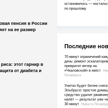
остановилось — носталь
по прошлому
ховая пенсия в России
яет на ее размер
Последние но
70 минут ограничений ка
день: ремонт эскалаторов
риса: этот гарнир в
превратит вечер на
защита от диабета и
«Чкаловской» в квест
Нов
Петербурга
Унитаз будет белее снега
Эльбрусе: простое дома
средство удалит ржавчин
налёт — результат уже ч
30 минут
Новости Петербур