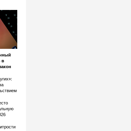
ичный
 в
закон
угих»:
за
льствием
есто
еальную
026
хитрости