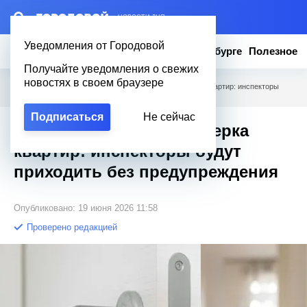
– НОВОСТИ ДНЯ
Уведомления от Городовой
Новости
Эксклюзив
Вопросы о Петербурге
Полезное
Получайте уведомления о свежих
новостях в своем браузере
Городовой
/
Полезное
/
С 1 июля начнётся проверка квартир: инспекторы
будут приходить без предупреждения
Подписаться
Не сейчас
С 1 июля начнётся проверка
квартир: инспекторы будут
приходить без предупреждения
Опубликовано: 19 июня 2026 11:58
Проверено редакцией