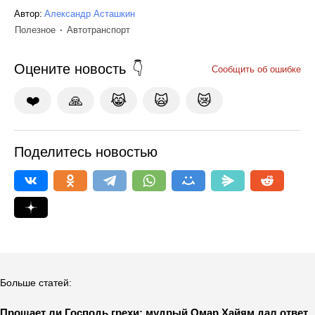
Автор:
Александр Асташкин
Полезное
Автотранспорт
Оцените новость
Сообщить об ошибке
❤️
🙏
😹
🙀
😿
Поделитесь новостью
Больше статей:
Прощает ли Господь грехи: мудрый Омар Хайям дал ответ