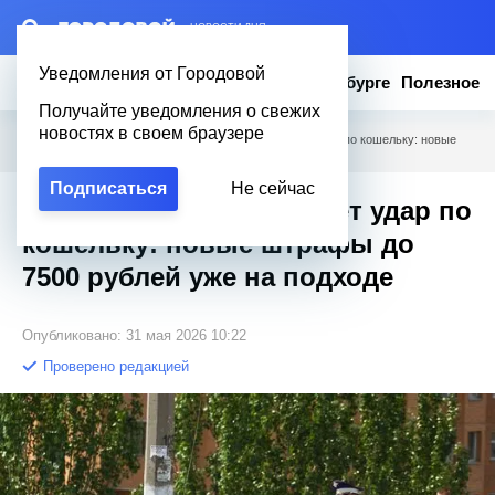
– НОВОСТИ ДНЯ
Уведомления от Городовой
Новости
Эксклюзив
Вопросы о Петербурге
Полезное
Получайте уведомления о свежих
новостях в своем браузере
Городовой
/
Полезное
/
С 1 июня водителей ждёт удар по кошельку: новые
штрафы до 7500 рублей уже на подходе
Подписаться
Не сейчас
С 1 июня водителей ждёт удар по
кошельку: новые штрафы до
7500 рублей уже на подходе
Опубликовано: 31 мая 2026 10:22
Проверено редакцией