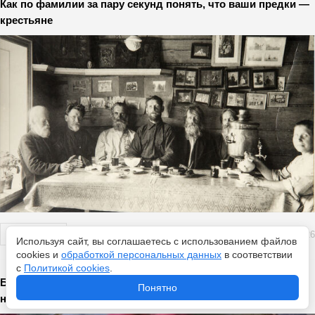
Как по фамилии за пару секунд понять, что ваши предки —
крестьяне
Перейти
8 августа 2026
Используя сайт, вы соглашаетесь с использованием файлов
cookies и
обработкой персональных данных
в соответствии
с
Политикой cookies
.
Беру 3 яблока: потрясающий пирог на всю неделю готов –
Понятно
на аромат сбегутся соседи