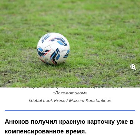
Сейв на 99-й минуте, мат и потеря лидерства: во сколько
Анюкову и «Зениту» обошлись эмоции в матче с
«Локомотивом»
Global Look Press / Maksim Konstantinov
Анюков получил красную карточку уже в
компенсированное время.