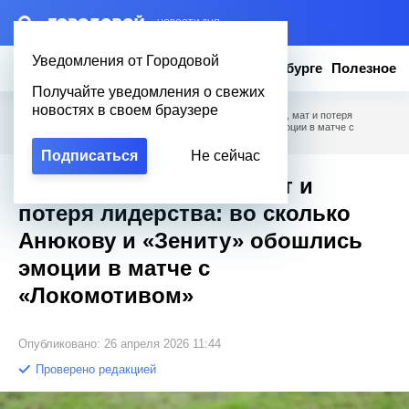
– НОВОСТИ ДНЯ
Уведомления от Городовой
Новости
Эксклюзив
Вопросы о Петербурге
Полезное
Получайте уведомления о свежих
новостях в своем браузере
Городовой
/
Новости Петербурга
/
Сейв на 99-й минуте, мат и потеря
лидерства: во сколько Анюкову и «Зениту» обошлись эмоции в матче с
«Локомотивом»
Подписаться
Не сейчас
Сейв на 99-й минуте, мат и
потеря лидерства: во сколько
Анюкову и «Зениту» обошлись
эмоции в матче с
«Локомотивом»
Опубликовано: 26 апреля 2026 11:44
Проверено редакцией