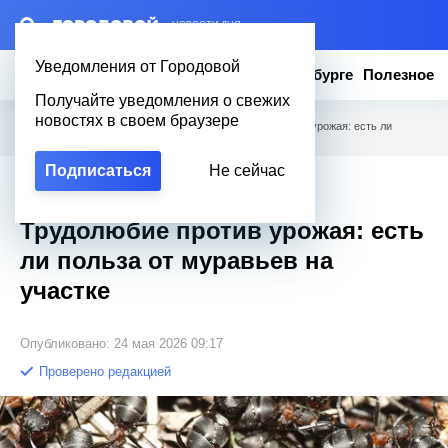
– НОВОСТИ ДНЯ
Уведомления от Городовой
Новости
Эксклюзив
Вопросы о Петербурге
Полезное
Получайте уведомления о свежих
новостях в своем браузере
Городовой
/
Новости Петербурга
/
Трудолюбие против урожая: есть ли
польза от муравьев на участке
Подписаться
Не сейчас
Эксклюзив
Трудолюбие против урожая: есть
ли польза от муравьев на
участке
Опубликовано: 24 мая 2026 09:17
Проверено редакцией