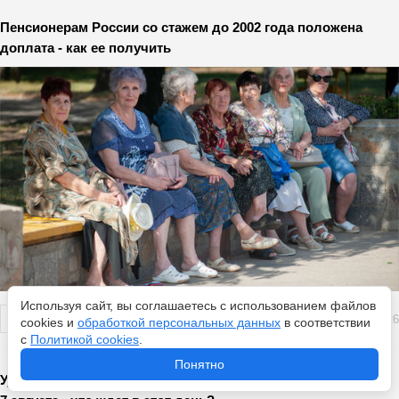
Пенсионерам России со стажем до 2002 года положена
доплата - как ее получить
Используя сайт, вы соглашаетесь с использованием файлов
Перейти
6 августа 2026
cookies и
обработкой персональных данных
в соответствии
с
Политикой cookies
.
Понятно
Удача гарантирована четырем знакам: гороскоп везения на