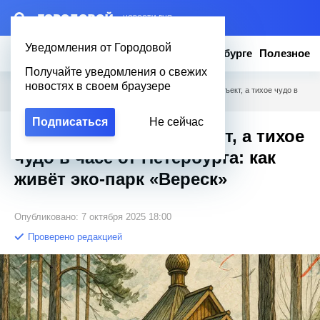
– НОВОСТИ ДНЯ
Уведомления от Городовой
Новости
Эксклюзив
Вопросы о Петербурге
Полезное
Получайте уведомления о свежих
новостях в своем браузере
Городовой
/
Новости Петербурга
/
Не туристический объект, а тихое чудо в
часе от Петербурга: как живёт эко-парк «Вереск»
Подписаться
Не сейчас
Не туристический объект, а тихое
чудо в часе от Петербурга: как
живёт эко-парк «Вереск»
Опубликовано: 7 октября 2025 18:00
Проверено редакцией