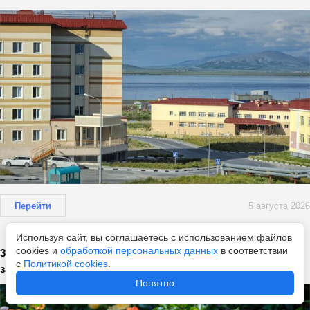
Перейти
5 августа 2026
Используя сайт, вы соглашаетесь с использованием файлов
cookies и
обработкой персональных данных
в соответствии
3 ложки на литр — и комнатные цветы воскресли и
с
Политикой cookies
.
зацвели: мощное образование бутонов
Понятно