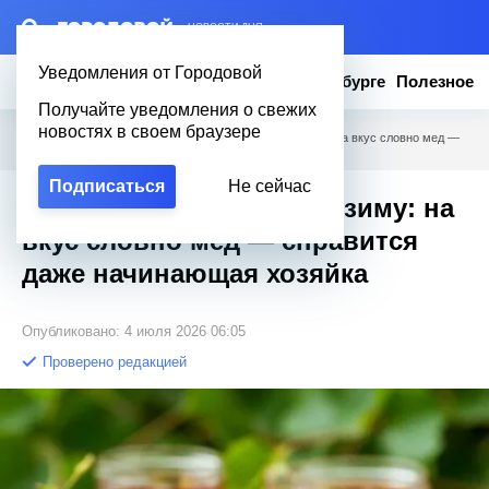
– НОВОСТИ ДНЯ
Уведомления от Городовой
Новости
Эксклюзив
Вопросы о Петербурге
Полезное
Получайте уведомления о свежих
новостях в своем браузере
Городовой
/
Полезное
/
Желе из крыжовника на зиму: на вкус словно мед —
справится даже начинающая хозяйка
Подписаться
Не сейчас
Желе из крыжовника на зиму: на
вкус словно мед — справится
даже начинающая хозяйка
Опубликовано: 4 июля 2026 06:05
Проверено редакцией