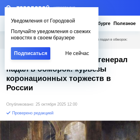
– НОВОСТИ ДНЯ
Уведомления от Городовой
Новости
Эксклюзив
Вопросы о Петербурге
Полезное
Получайте уведомления о свежих
новостях в своем браузере
Городовой
/
Полезное
/
Когда корона слетала, а генерал падал в обморок:
курьёзы коронационных торжеств в России
Подписаться
Не сейчас
Когда корона слетала, а генерал
падал в обморок: курьёзы
коронационных торжеств в
России
Опубликовано: 25 октября 2025 12:00
Проверено редакцией