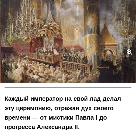
Когда корона слетала, а генерал падал в обморок: курьёзы
коронационных торжеств в России
Global Look Press / The State Hermitage Museum
Каждый император на свой лад делал
эту церемонию, отражая дух своего
времени — от мистики Павла I до
прогресса Александра II.