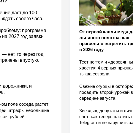
ся?
ение дает до 100
 ждать своего часа.
проблему: программа
От первой капли меда д
 на 2027 год заявки
льняного полотна: как
правильно встретить тр
в 2026 году
— нет, то через год
отрачены впустую.
Тест ногтем и «деревянн
хвостик: 4 верных признак
тыква созрела
и дорожники, и
Свежие огурцы в октябре:
в.
посадить второй урожай в
середине августа
ном поле соседа растет
юдей штрафы небольшие
Звезды», депутаты и лич
счет: как теперь платить 
ысяч рублей.
Telegram и не нарушить з