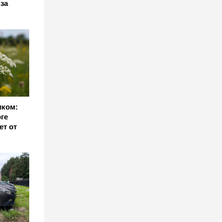
за
иком:
ге
ет от