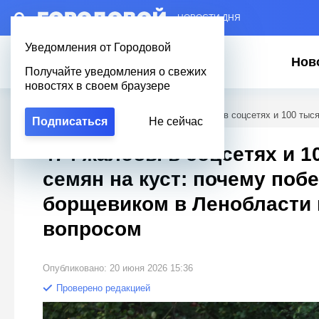
– НОВОСТИ ДНЯ
Уведомления от Городовой
Нов
Получайте уведомления о свежих
новостях в своем браузере
Городовой
/
Новости Петербурга
/
474 жалобы в соцсетях и 100 тыс
Подписаться
Не сейчас
474 жалобы в соцсетях и 1
семян на куст: почему поб
борщевиком в Ленобласти 
вопросом
Опубликовано: 20 июня 2026 15:36
Проверено редакцией