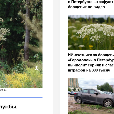
в Петербурге штрафуют 
борщевик по видео
ИИ-охотники за борщев
«Городовой» в Петербур
вычислит сорняк и спас
штрафов на 800 тысяч
 почему победа над
опросом
ws.ru
лужбы.