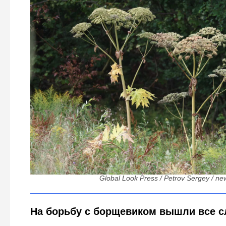
474 жалобы в соцсетях и 100 тысяч семян на куст:
борщевиком в Ленобласти пока под в
Global Look Press / Petrov Sergey / ne
На борьбу с борщевиком вышли все с