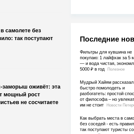
 в самолете без
Последние но
вило: так поступают
Фильтры для кувшина не
покупаю: 1 лайфхак за 5 
— и вода чистая, эконом
5000 ₽ в год
Полезное
Мудрый Хайям рассказал,
-заморыш оживёт: эта
быстро помолодеть и
разбогатеть: простой спо
ит мощный рост
от философа – но увлека
истьев не сосчитаете
им не стоит
Новости Петер
Как выбрать места в сам
без соседей - есть правил
так поступают туристы со