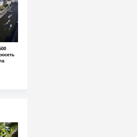
500
росеть
ла