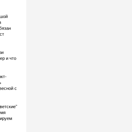
ьшой
в
бязан
ст
ы
ри
ер и что
кт-
ь
весной с
ветские"
емя
гируем