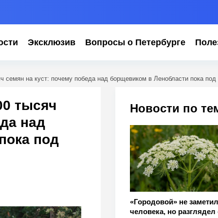
ости
Эксклюзив
Вопросы о Петербурге
Поле
яч семян на куст: почему победа над борщевиком в Ленобласти пока под
00 тысяч
Новости по те
еда над
пока под
«Городовой» не замети
человека, но разглядел