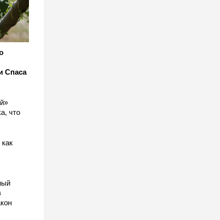
о
и Спаса
ый»
а, что
 как
ный
в
акон