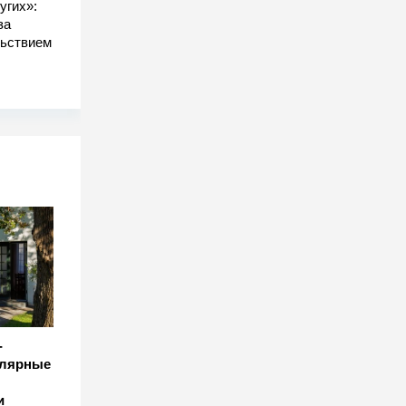
угих»:
за
льствием
-
улярные
и