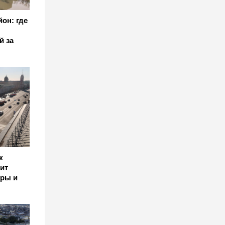
он: где
й за
к
ит
ры и