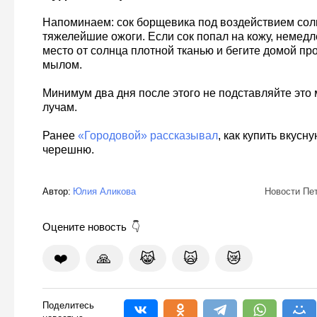
Напоминаем: сок борщевика под воздействием со
тяжелейшие ожоги. Если сок попал на кожу, немедл
место от солнца плотной тканью и бегите домой пр
мылом.
Минимум два дня после этого не подставляйте это
лучам.
Ранее
«Городовой» рассказывал
, как купить вкусн
черешню.
Автор:
Юлия Аликова
Новости Пе
Оцените новость
❤️
🙏
😹
🙀
😿
Поделитесь