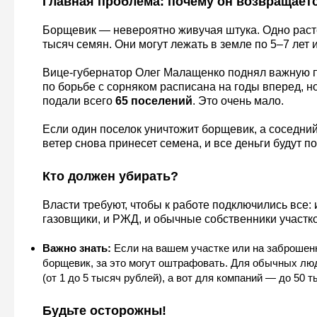
Главная проблема: почему он возвращает
Борщевик — невероятно живучая штука. Одно раст
тысяч семян. Они могут лежать в земле по 5–7 лет и
Вице-губернатор Олег Малащенко поднял важную 
по борьбе с сорняком расписана на годы вперед, но
подали всего
65 поселений
. Это очень мало.
Если один поселок уничтожит борщевик, а соседний 
ветер снова принесет семена, и все деньги будут п
Кто должен убирать?
Власти требуют, чтобы к работе подключились все: 
газовщики, и РЖД, и обычные собственники участко
Важно знать:
Если на вашем участке или на заброшен
борщевик, за это могут оштрафовать. Для обычных л
(от 1 до 5 тысяч рублей), а вот для компаний — до 50 т
Будьте осторожны!