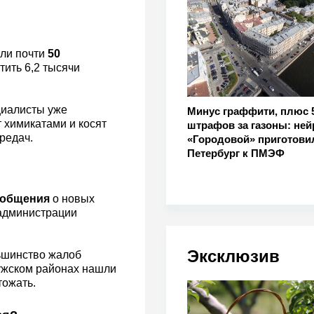
или почти
50
тить 6,2 тысячи
циалисты уже
Минус граффити, плюс 
 химикатами и косят
штрафов за газоны: ней
редач.
«Городовой» приготови
Петербург к ПМЭФ
ообщения
о новых
 администрации
Эксклюзив
ьшинство жалоб
ужском районах нашли
тожать.