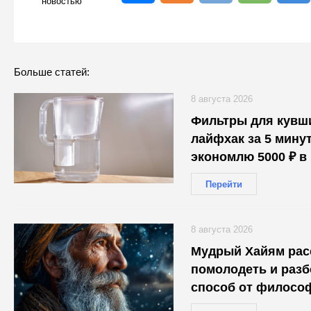
новостью
Больше статей:
8 августа 2026
Фильтры для кувши
лайфхак за 5 минут
экономлю 5000 ₽ в 
Перейти
8 августа 2026
Мудрый Хайям расс
помолодеть и разб
способ от философ
не стоит