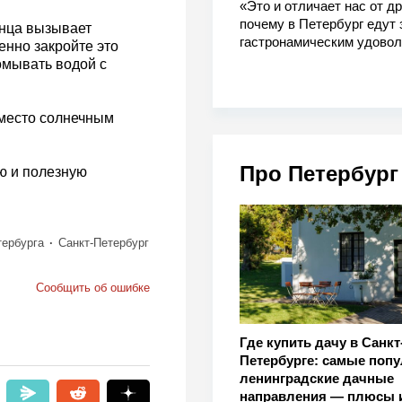
«Это и отличает нас от др
почему в Петербург едут 
лнца вызывает
гастронамическим удово
енно закройте это
омывать водой с
 место солнечным
Про Петербург
ую и полезную
тербурга
Санкт-Петербург
Сообщить об ошибке
Где купить дачу в Санкт
Петербурге: самые поп
ленинградские дачные
направления — плюсы 