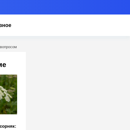
зное
 вопросом
ме
л
 сорняк: