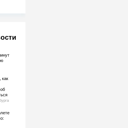
вости
минут
лю
 как
соб
ться
бурга
олете
о: