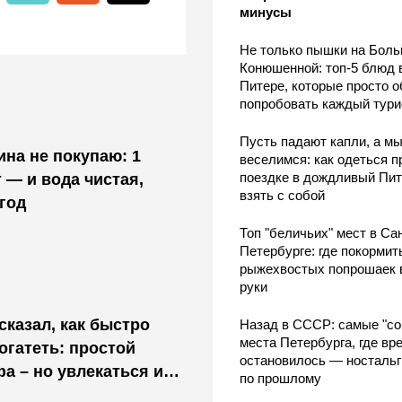
минусы
Не только пышки на Бол
Конюшенной: топ-5 блюд 
Питере, которые просто о
попробовать каждый тури
Пусть падают капли, а м
на не покупаю: 1
веселимся: как одеться п
поездке в дождливый Пит
 — и вода чистая,
взять с собой
год
Топ "беличьих" мест в Сан
Петербурге: где покормит
рыжехвостых попрошаек 
руки
казал, как быстро
Назад в СССР: самые "со
места Петербурга, где вр
огатеть: простой
остановилось — носталь
а – но увлекаться им
по прошлому