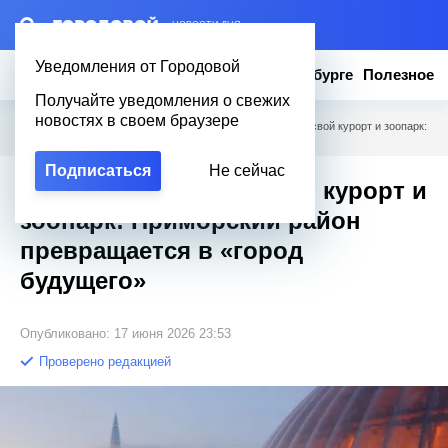
– НОВОСТИ ДНЯ
Уведомления от Городовой
Новости
Эксклюзив
Вопросы о Петербурге
Полезное
Получайте уведомления о свежих
новостях в своем браузере
Городовой
/
Новости Петербурга
/
715 тысяч соседей, свой курорт и зоопарк:
Приморский район превращается в «город будущего»
Подписаться
Не сейчас
715 тысяч соседей, свой курорт и
зоопарк: Приморский район
превращается в «город
будущего»
Опубликовано: 17 июня 2026 23:53
Проверено редакцией