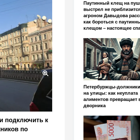
Паутинный клещ на пу
выстрел не приблизится
агроном Давыдова расс
как бороться с паутинн
клещом – настоящее сп
ь по-новому - кто под
Петербуржцы-должник
на улицы: как неуплата
алиментов превращает 
дворника
и подключить к
ников по