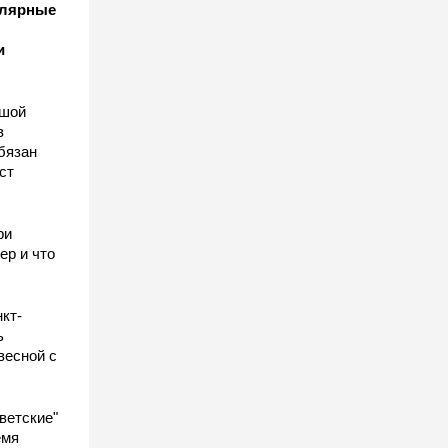
улярные
и
ьшой
в
бязан
ст
ы
ри
ер и что
кт-
ь
весной с
ветские"
емя