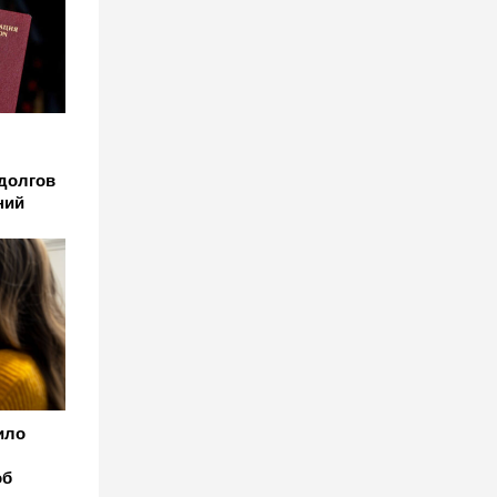
долгов
ний
ило
об