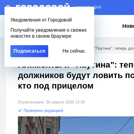
– НОВОСТИ ДНЯ
Уведомления от Городовой
Нов
Получайте уведомления о свежих
новостях в своем браузере
Городовой
/
Новости Петербурга
/
Алименты и "Паутина": теперь до
Подписаться
Не сейчас
Алименты и "Паутина": те
должников будут ловить по
кто под прицелом
Опубликовано: 30 апреля 2026 13:29
Проверено редакцией