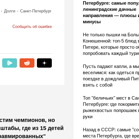
Петербурге: самые поп
ленинградские дачные
Долги
Санкт-Петербург
направления — плюсы 
минусы
Сообщить об ошибке
Не только пышки на Бол
Конюшенной: топ-5 блюд 
Питере, которые просто о
попробовать каждый тури
Пусть падают капли, а м
веселимся: как одеться п
поездке в дождливый Пит
взять с собой
Топ "беличьих" мест в Сан
Петербурге: где покормит
рыжехвостых попрошаек 
руки
стим чемпионов, но
штабы, где из 15 детей
Назад в СССР: самые "со
травмированных"
места Петербурга, где вр