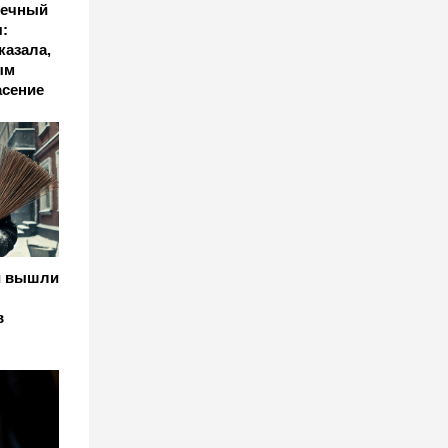
шечный
:
казала,
ым
асение
и вышли
в