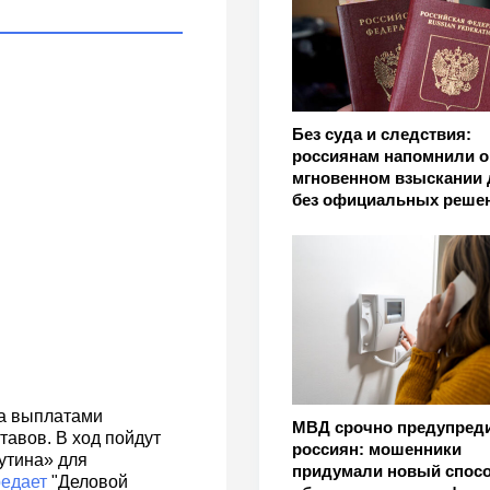
Без суда и следствия:
россиянам напомнили о
мгновенном взыскании 
без официальных реше
за выплатами
МВД срочно предупред
авов. В ход пойдут
россиян: мошенники
аутина» для
придумали новый спос
редает
"Деловой