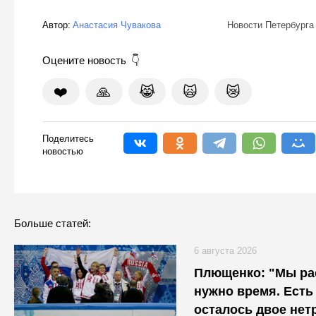
Автор:
Анастасия Чувакова
Новости Петербурга
Оцените новость
❤️
🙏
😹
🙀
😿
Поделитесь
новостью
Больше статей:
6 августа 2026
Плющенко: "Мы ра
нужно время. Есть 
осталось двое не