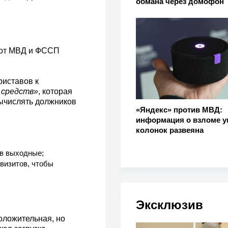
обмана через домофон
 от МВД и ФССП
риставов к
 средств»
, которая
вычислять должников
«Яндекс» против МВД:
информация о взломе 
колонок развеяна
 в выходные;
визитов, чтобы
Эксклюзив
оложительная, но