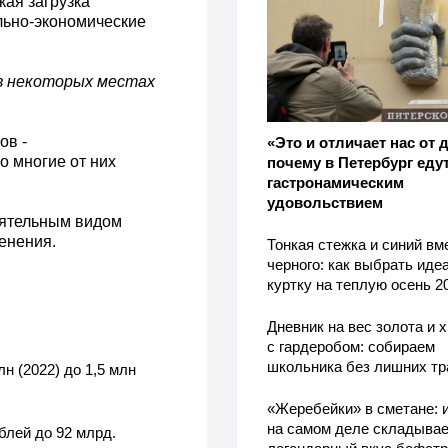
кая загрузка
льно-экономические
 в некоторых местах
ов -
«Это и отличает нас от 
о многие от них
почему в Петербург едут
гастронамическим
удовольствием
оятельным видом
енения.
Тонкая стежка и синий вм
черного: как выбрать ид
куртку на теплую осень 2
Дневник на вес золота и 
с гардеробом: собираем
школьника без лишних тр
н (2022) до 1,5 млн
«Жеребейки» в сметане: и
на самом деле складывае
блей до 92 млрд.