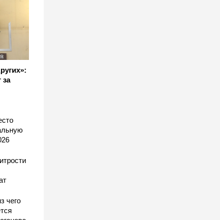
других»:
 за
есто
еальную
026
хитрости
ат
з чего
тся