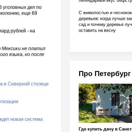
легендарный вкус бефстр
8 уголовных дел по
С жимолостью и чесноком
 колонию, еще 69
деревьев: когда лучше за
сад и почему деревья лу
оставить на весну
ард рублей - на
з Мексики не платил
ого языка, но после
Про Петербург
к в Северной столице
отизации
 ждет новая система
Где купить дачу в Санкт