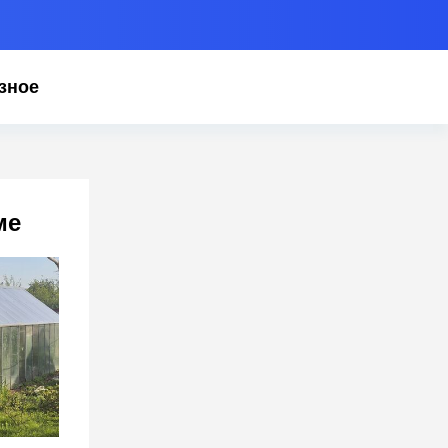
зное
ме