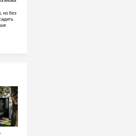
оганова
, но без
садить
чше
-