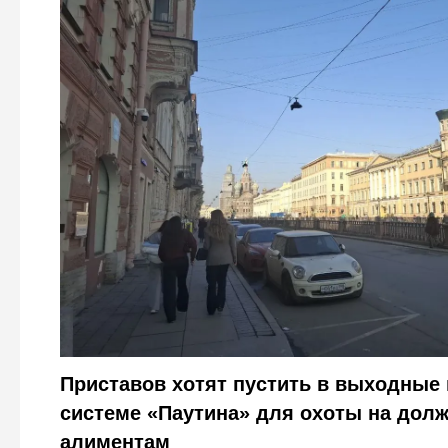
Алименты и "Паутина": теперь должников будут ловит
прицелом
фото Городовой ру
Приставов хотят пустить в выходные 
системе «Паутина» для охоты на долж
алиментам