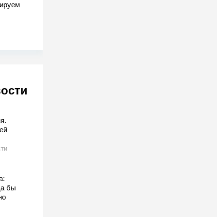
гируем
вости
я.
ей
сти
а:
да бы
но