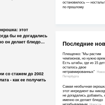
остановилось — носталь
по прошлому
крошка: этот
огда бы не догадались
но он делает блюдо
Последние но
Плющенко: "Мы растим
чемпионов, но нужно врем
Есть штабы, где из 15 дет
осталось двое
нетравмированных"
Ново
и со стажем до 2002
Петербурга
ата - как ее получить
Самая необычная окрошк
этот ингредиент вы никог
не догадались добавить, 
именно он делает блюдо
незабываемым
Новости