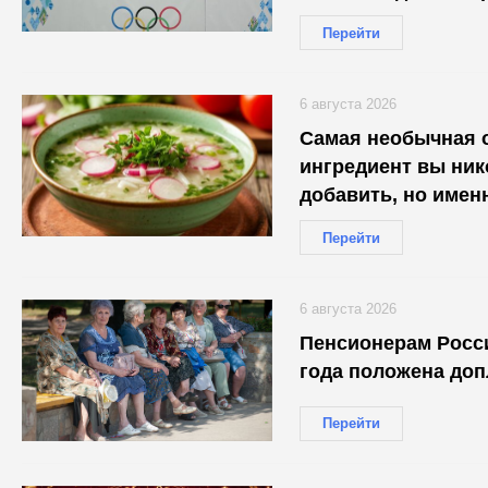
Перейти
6 августа 2026
Самая необычная о
ингредиент вы ник
добавить, но имен
незабываемым
Перейти
6 августа 2026
Пенсионерам Росси
года положена допл
Перейти