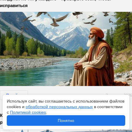
исправиться
Перейти
7 августа 2026
Используя сайт, вы соглашаетесь с использованием файлов
cookies и
обработкой персональных данных
в соответствии
с
Политикой cookies
.
Как заправлять авто без очередей - есть лайфхаки:
Понятно
работают в любом городе России