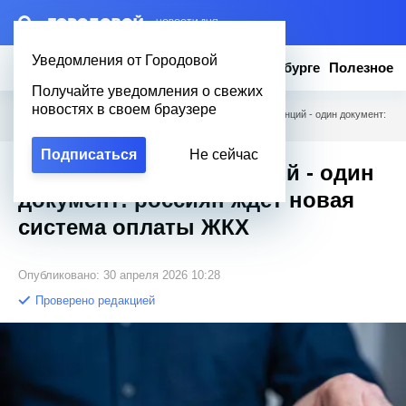
– НОВОСТИ ДНЯ
Уведомления от Городовой
Новости
Эксклюзив
Вопросы о Петербурге
Полезное
Получайте уведомления о свежих
новостях в своем браузере
Городовой
/
Новости Петербурга
/
Вместо стопки квитанций - один документ:
россиян ждет новая система оплаты ЖКХ
Подписаться
Не сейчас
Вместо стопки квитанций - один
документ: россиян ждет новая
система оплаты ЖКХ
Опубликовано: 30 апреля 2026 10:28
Проверено редакцией