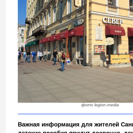
Петербуржцам на заметку: как изменится график банк
ГИБДД на майские выходные 202
фото legion-media
Важная информация для жителей Санк