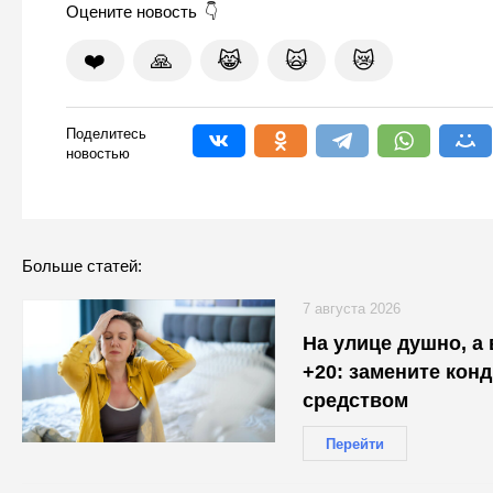
Оцените новость
❤️
🙏
😹
🙀
😿
Поделитесь
новостью
Больше статей:
7 августа 2026
На улице душно, а
+20: замените кон
средством
Перейти