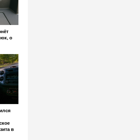
рнёт
рюк, о
ился
ское
зита в