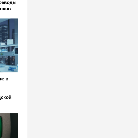
ереводы
анков
и: в
дской