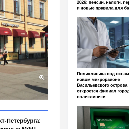
2026: пенсии, налоги, п
и новые правила для б
Поликлиника под окнам
новом микрорайоне
Васильевского острова
ов, МФЦ, почты, бирж и
откроется филиал горо
6
поликлиники
т-Петербурга: