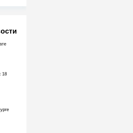
вости
ате
 18
урге