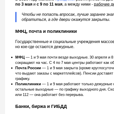
по 3 мая
и
с 9 по 11 мая
, а между ними -
рабочие дн
Чтобы не попасть впросак, лучше заранее зна
обратиться, а где двери окажутся закрыты.
МФЦ, почта и поликлиники
Государственные и социальные учреждения массов
но кое-где остаются дежурные.
МФЦ
— 1 и 9 мая почти везде выходные. 30 апреля и 8
сокращают на час. С 4 по 7 мая центры работают как о
Почта России
— 1 и 9 мая закрыта (кроме круглосуточ
что выдают заказы с маркетплейсов). Пенсии доставят
графику.
Поликлиники
— 1 и 9 мая работают только дежурные 
остальные выходные — по графику выходного дня. Ск
или 112 — она работает без перерыва.
Банки, биржа и ГИБДД