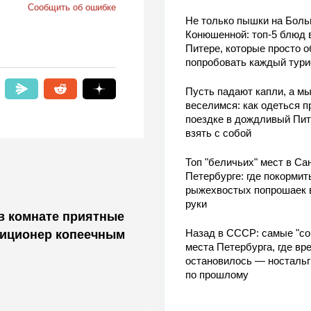
Сообщить об ошибке
Не только пышки на Бол
Конюшенной: топ-5 блюд 
Питере, которые просто о
попробовать каждый тури
Пусть падают капли, а м
веселимся: как одеться п
поездке в дождливый Пит
взять с собой
Топ "беличьих" мест в Сан
Петербурге: где покормит
рыжехвостых попрошаек 
руки
 в комнате приятные
Назад в СССР: самые "со
диционер копеечным
места Петербурга, где вр
остановилось — носталь
по прошлому