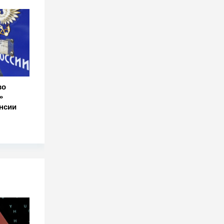
во
»
енсии