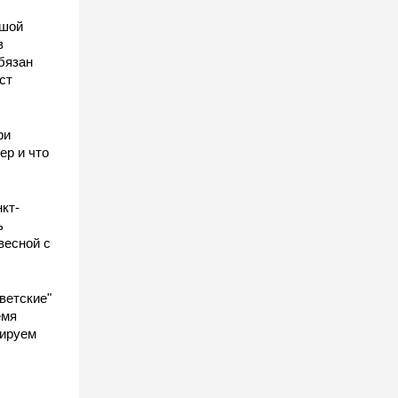
ьшой
в
бязан
ст
ы
ри
ер и что
кт-
ь
весной с
ветские"
емя
гируем