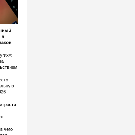
ичный
 в
закон
угих»:
за
льствием
есто
еальную
026
хитрости
ат
з чего