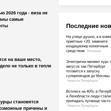
ю 2026 года - виза не
ваны самые
Последние но
нты
На улице душно, а в комн
приятные +20: замените
кондиционер копеечным
средством
Полезное
тся на ваше место,
Электрички меняют курс с
 дело не только в тепле
августа: как Петербург
готовится к запуску
суперпоездов до Москвы
Новости Петербурга
Всплеск на 40%: в Петерб
и Ленобласти люди стали
пропадать пугающе часто
гурцы становятся
Новости Петербурга
возможные причины и