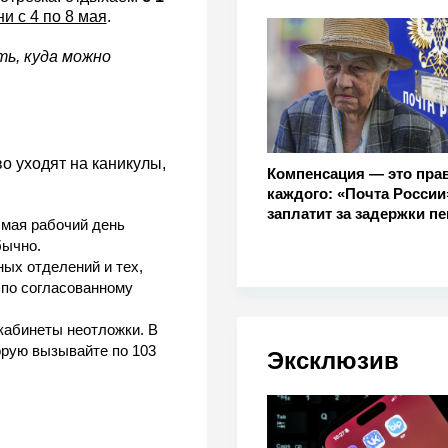
и с 4 по 8 мая
.
ть, куда можно
о уходят на каникулы,
Компенсация — это пра
каждого: «Почта России
заплатит за задержки п
 мая рабочий день
бычно.
ных отделений и тех,
 по согласованному
кабинеты неотложки. В
орую вызывайте по 103
Эксклюзив