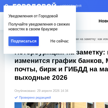
– НОВОСТИ ДНЯ
Уведомления от Городовой
Нов
Получайте уведомления о свежих
новостях в своем браузере
Городовой
/
Новости Петербурга
/
Петербуржцам на заметку: как из
Подписаться
Не сейчас
Петербуржцам на заметку: 
изменится график банков,
почты, бирж и ГИБДД на м
выходные 2026
Опубликовано: 29 апреля 2026 14:34
Проверено редакцией