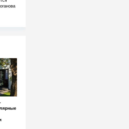
тся
оганова
-
улярные
и