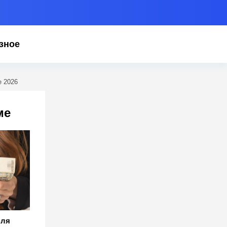
зное
е 2026
ме
юля