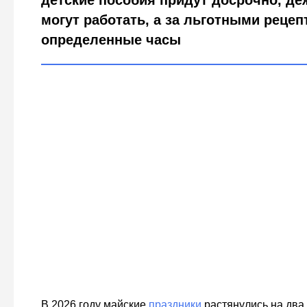
детские пособия придут досрочно, д
могут работать, а за льготными рецеп
определенные часы
В 2026 году майские
праздники
растянулись на два