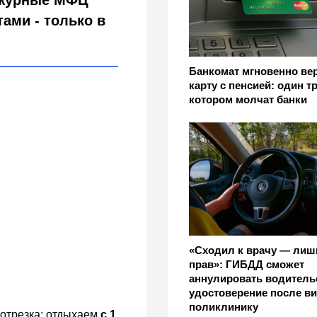
ежурные МФЦ
тами - только в
Банкомат мгновенно ве
карту с пенсией: один т
котором молчат банки
«Сходил к врачу — лиш
прав»: ГИБДД сможет
аннулировать водитель
удостоверение после ви
поликлинику
 отрезка: отдыхаем
с 1