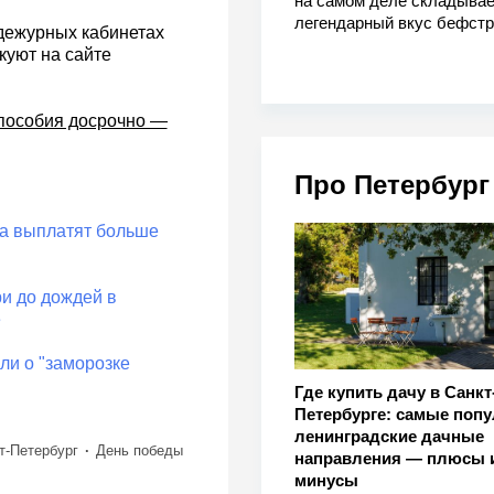
на самом деле складывае
легендарный вкус бефстр
 дежурных кабинетах
куют на сайте
 пособия досрочно —
Про Петербург
да выплатят больше
ри до дождей в
е
ли о "заморозке
Где купить дачу в Санкт
Петербурге: самые поп
ленинградские дачные
т-Петербург
День победы
направления — плюсы 
минусы