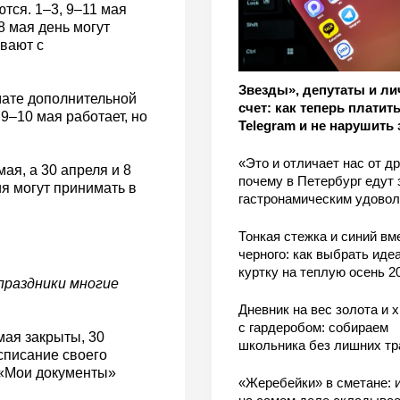
тся. 1–3, 9–11 мая
8 мая день могут
вают с
Звезды», депутаты и л
мате дополнительной
счет: как теперь платить
 9–10 мая работает, но
Telegram и не нарушить 
«Это и отличает нас от др
ая, а 30 апреля и 8
почему в Петербург едут 
я могут принимать в
гастронамическим удово
Тонкая стежка и синий вм
черного: как выбрать ид
куртку на теплую осень 2
праздники многие
Дневник на вес золота и 
с гардеробом: собираем
мая закрыты, 30
школьника без лишних тр
списание своего
 «Мои документы»
«Жеребейки» в сметане: и