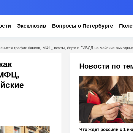
ости
Эксклюзив
Вопросы о Петербурге
Поле
менится график банков, МФЦ, почты, бирж и ГИБДД на майские выходны
как
Новости по те
 МФЦ,
айские
Что ждет россиян с 1 и