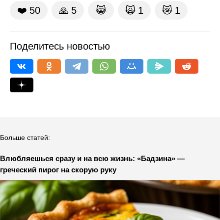
❤️
50
🙏
5
😹
🙀
1
😿
1
Поделитесь новостью
Больше статей:
Влюбляешься сразу и на всю жизнь: «Бадзина» —
греческий пирог на скорую руку