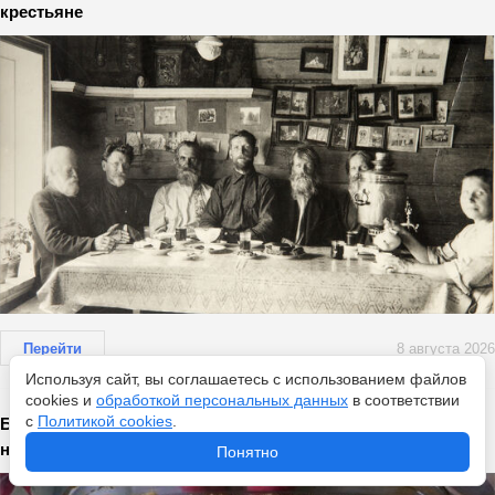
крестьяне
Перейти
8 августа 2026
Используя сайт, вы соглашаетесь с использованием файлов
cookies и
обработкой персональных данных
в соответствии
с
Политикой cookies
.
Беру 3 яблока: потрясающий пирог на всю неделю готов –
на аромат сбегутся соседи
Понятно