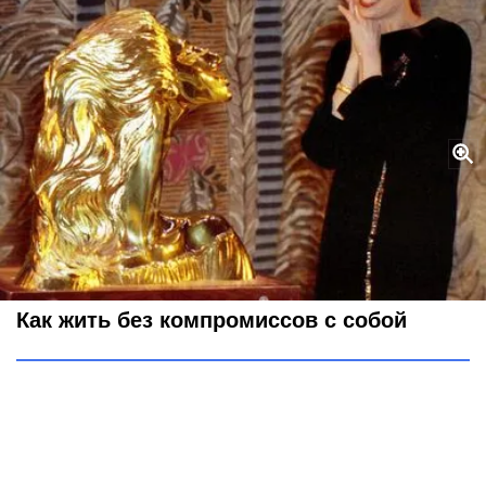
"Характер - это судьба": 5 бесстыдных уроков от Майи
Плисецкой
фото legion-media
Как жить без компромиссов с собой