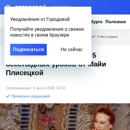
– НОВОСТИ ДНЯ
Уведомления от Городовой
Новости
Эксклюзив
Вопросы о Петербурге
Полезное
Получайте уведомления о свежих
новостях в своем браузере
Городовой
/
Новости Петербурга
/
"Характер - это судьба": 5 бесстыдных
уроков от Майи Плисецкой
Подписаться
Не сейчас
"Характер - это судьба": 5
бесстыдных уроков от Майи
Плисецкой
Опубликовано: 5 июля 2026 14:03
Проверено редакцией