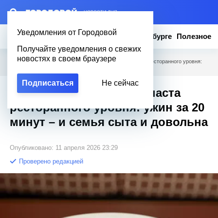
– НОВОСТИ ДНЯ
Уведомления от Городовой
Новости
Эксклюзив
Вопросы о Петербурге
Полезное
Получайте уведомления о свежих
новостях в своем браузере
Городовой
/
Полезное
/
Из обычных макарон – паста ресторанного уровня:
ужин за 20 минут – и семья сыта и довольна
Подписаться
Не сейчас
Из обычных макарон – паста
ресторанного уровня: ужин за 20
минут – и семья сыта и довольна
Опубликовано: 11 апреля 2026 23:29
Проверено редакцией