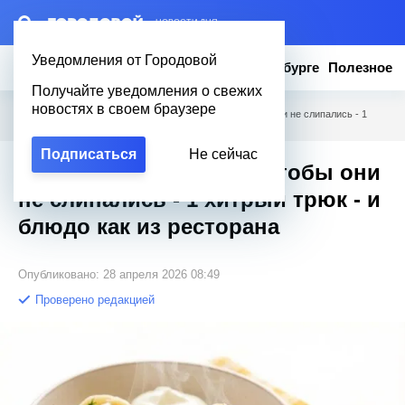
– НОВОСТИ ДНЯ
Уведомления от Городовой
Новости
Эксклюзив
Вопросы о Петербурге
Полезное
Получайте уведомления о свежих
новостях в своем браузере
Городовой
/
Полезное
/
Как варить пельмени, чтобы они не слипались - 1
хитрый трюк - и блюдо как из ресторана
Подписаться
Не сейчас
Как варить пельмени, чтобы они
не слипались - 1 хитрый трюк - и
блюдо как из ресторана
Опубликовано: 28 апреля 2026 08:49
Проверено редакцией