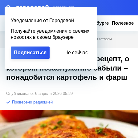
– НОВОСТИ ДНЯ
Уведомления от Городовой
Новости
Эксклюзив
Вопросы о Петербурге
Полезное
Получайте уведомления о свежих
новостях в своем браузере
Городовой
/
Полезное
/
«Колдуны»: старинный рецепт, о котором
незаслуженно забыли – понадобится картофель и фарш
Подписаться
Не сейчас
«Колдуны»: старинный рецепт, о
котором незаслуженно забыли –
понадобится картофель и фарш
Опубликовано: 6 апреля 2026 05:39
Проверено редакцией