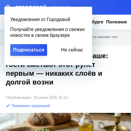
– НОВОСТИ ДНЯ
Уведомления от Городовой
Новости
Эксклюзив
Вопросы о Петербурге
Полезное
Получайте уведомления о свежих
новостях в своем браузере
Городовой
/
Полезное
/
Ленивая "Мимоза" в лаваше: гости сметают этот
рулет первым — никаких слоёв и долгой возни
Подписаться
Не сейчас
Ленивая "Мимоза" в лаваше:
гости сметают этот рулет
первым — никаких слоёв и
долгой возни
Опубликовано: 16 июня 2026 15:13
Проверено редакцией