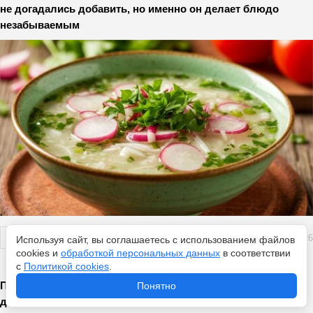
не догадались добавить, но именно он делает блюдо
незабываемым
Перейти
6 августа 2026
Используя сайт, вы соглашаетесь с использованием файлов
cookies и
обработкой персональных данных
в соответствии
с
Политикой cookies
.
Пенсионерам России со стажем до 2002 года положена
Понятно
доплата - как ее получить