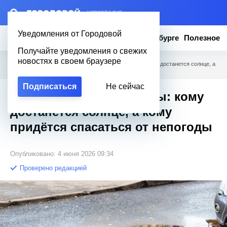
– НОВОСТИ ДНЯ
Уведомления от Городовой
Новости
Эксклюзив
Вопросы о Петербурге
Полезное
Получайте уведомления о свежих
новостях в своем браузере
Городовой
/
Полезное
/
Лето резко меняет планы: кому достанется солнце, а
кому придётся спасаться от непогоды
Подписаться
Не сейчас
Лето резко меняет планы: кому
достанется солнце, а кому
придётся спасаться от непогоды
Опубликовано: 4 июня 2026 09:34
Проверено редакцией