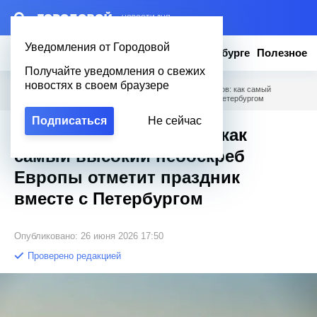
– НОВОСТИ ДНЯ
Уведомления от Городовой
Новости
Эксклюзив
Вопросы о Петербурге
Полезное
Получайте уведомления о свежих
новостях в своем браузере
Городовой
/
Новости Петербурга
/
Маяк для выпускников: как самый
высокий небоскреб Европы отметит праздник вместе с Петербургом
Подписаться
Не сейчас
Маяк для выпускников: как
самый высокий небоскреб
Европы отметит праздник
вместе с Петербургом
Опубликовано: 26 июня 2026 17:50
Проверено редакцией