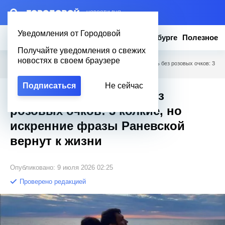
– НОВОСТИ ДНЯ
Уведомления от Городовой
Новости
Эксклюзив
Вопросы о Петербурге
Полезное
Получайте уведомления о свежих
новостях в своем браузере
Городовой
/
Новости Петербурга
/
Посмотрите на жизнь без розовых очков: 3
колкие, но искренние фразы Раневской вернут к жизни
Подписаться
Не сейчас
Посмотрите на жизнь без
розовых очков: 3 колкие, но
искренние фразы Раневской
вернут к жизни
Опубликовано: 9 июля 2026 02:25
Проверено редакцией