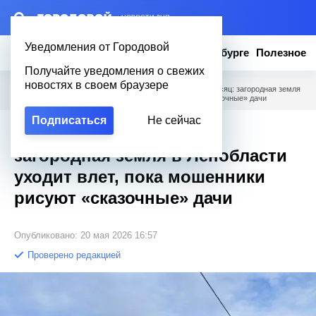
– НОВОСТИ ДНЯ
Уведомления от Городовой
Новости
Эксклюзив
Вопросы о Петербурге
Полезное
Получайте уведомления о свежих
новостях в своем браузере
Городовой
/
Новости Петербурга
/
Рывок на 16% за месяц: загородная земля
в Ленобласти уходит влет, пока мошенники рисуют «сказочные» дачи
Подписаться
Не сейчас
Рывок на 16% за месяц:
загородная земля в Ленобласти
уходит влет, пока мошенники
рисуют «сказочные» дачи
Опубликовано: 20 мая 2026 16:57
Проверено редакцией