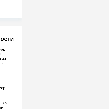
вости
мак
я
з-за
ти
мер
1,3%
ли