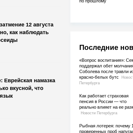
по прошлому
затмение 12 августа
дно, как наблюдать
рсеиды
Последние но
«Вопрос воспитания»: Се
поддержал обет молчани
Соболева после травли и
красно-белых бутс
Новос
е: Еврейская намазка
Петербурга
ько вкусной, что
 язык
Как работает страховая
пенсия в России — что
реально влияет на ее раз
Новости Петербурга
Рыбная лотерея: почему 
проверенных проб напуга