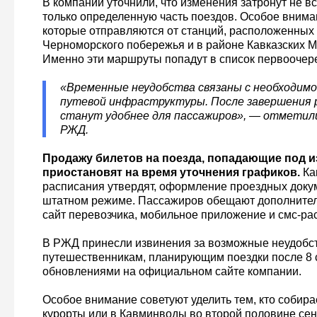
В компании уточнили, что изменения затронут не в
только определенную часть поездов. Особое внима
которые отправляются от станций, расположенных 
Черноморского побережья и в районе Кавказских 
Именно эти маршруты попадут в список первоочер
«Временные неудобства связаны с необходим
путевой инфраструктуры. После завершения 
станут удобнее для пассажиров», — отметили
РЖД.
Продажу билетов на поезда, попадающие под и
приостановят на время уточнения графиков.
Ка
расписания утвердят, оформление проездных доку
штатном режиме. Пассажиров обещают дополнител
сайт перевозчика, мобильное приложение и смс-ра
В РЖД принесли извинения за возможные неудобс
путешественникам, планирующим поездки после 8 с
обновлениями на официальном сайте компании.
Особое внимание советуют уделить тем, кто собира
курорты или в Кавминводы во второй половине се