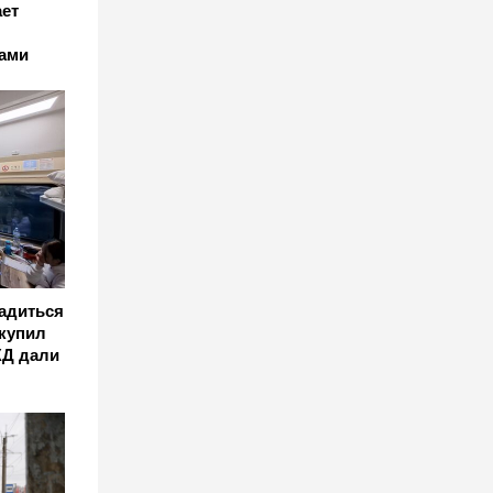
ет
ами
адиться
 купил
ЖД дали