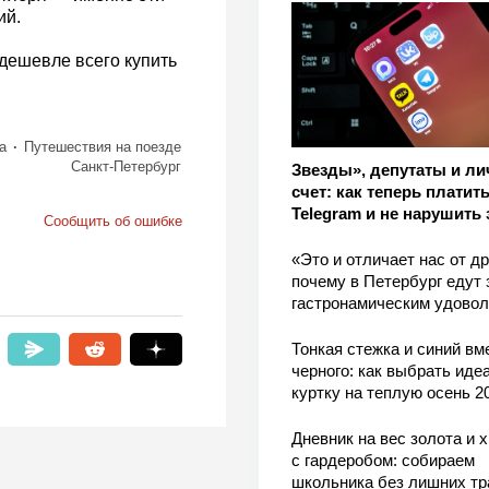
ий.
 дешевле всего купить
а
Путешествия на поезде
Санкт-Петербург
Звезды», депутаты и л
счет: как теперь платить
Telegram и не нарушить 
Сообщить об ошибке
«Это и отличает нас от др
почему в Петербург едут 
гастронамическим удово
Тонкая стежка и синий вм
черного: как выбрать ид
куртку на теплую осень 2
Дневник на вес золота и 
с гардеробом: собираем
школьника без лишних тр