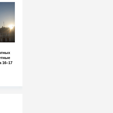
атных
етные
 16–17