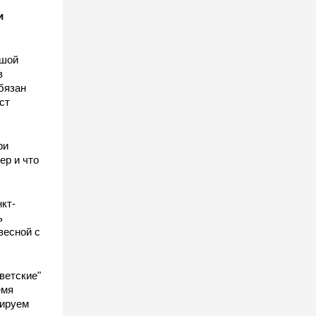
и
ьшой
в
бязан
ст
ы
ри
ер и что
кт-
ь
весной с
ветские"
емя
гируем