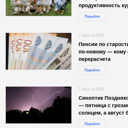
продуктивность ку
птицефабрике
Перейти
7 августа 2026
Пенсии по старост
по-новому — кому 
перерасчета
Перейти
7 августа 2026
Синоптик Поздняко
— пятница с гроза
солнцем, а август 
Перейти