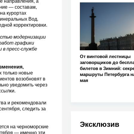
се направления, а
ние — составам,
на курортах
Минеральных Вод.
едной корректировки.
остью модернизации
работ графики
 в пресс-службе
От винтовой лестницы
заговорщиков до беспл
зменения,
билетов в Зимний: секр
к только новые
маршруты Петербурга на
ментов возобновят в
мая
ьно уведомить через
ссылки.
тва и рекомендовали
ентября, следить за
Эксклюзив
ется на черноморские
нтября — именно эти