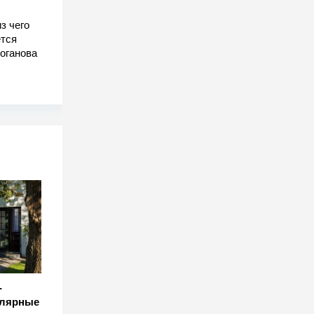
з чего
тся
оганова
-
улярные