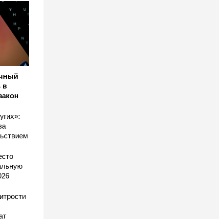
ичный
 в
закон
угих»:
за
льствием
есто
еальную
026
хитрости
ат