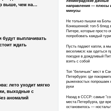
ленинградские дачные
р выше, чем на
направления — плюсы 
минусы
Не только пышки на Бол
Конюшенной: топ-5 блюд 
Питере, которые просто о
попробовать каждый тури
и будут выплачивать
стоит ждать
Пусть падают капли, а м
веселимся: как одеться п
поездке в дождливый Пит
взять с собой
Топ "беличьих" мест в Сан
Петербурге: где покормит
рыжехвостых попрошаек 
ва: лето уходит мягко
руки
ми, выходные с
Назад в СССР: самые "со
без аномалий
места Петербурга, где вр
остановилось — носталь