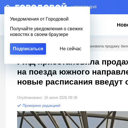
– НОВОСТИ ДНЯ
Уведомления от Городовой
Нов
Получайте уведомления о свежих
новостях в своем браузере
Городовой
/
Новости Петербурга
/
РЖД приостановила продажу билет
Подписаться
Не сейчас
РЖД приостановила прода
на поезда южного направле
новые расписания введут с
Опубликовано: 16 июня 2026 09:36
Проверено редакцией