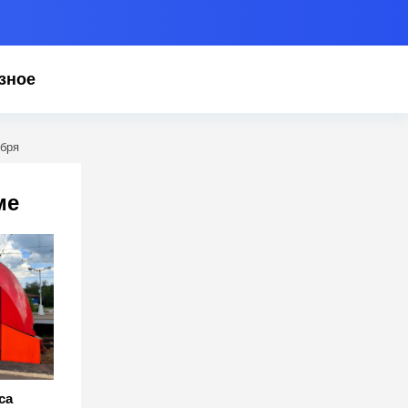
зное
ября
ме
са