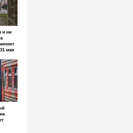
 и ни
а
 меняет
 31 мая
ый
на
ет