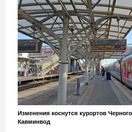
РЖД приостановила продажу билетов на поезда южног
расписания введут с 8 сентября
фото Городовой ру
Изменения коснутся курортов Черного
Кавминвод