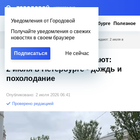
– НОВОСТИ ДНЯ
Уведомления от Городовой
Новости
Эксклюзив
Вопросы о Петербурге
Полезное
Получайте уведомления о свежих
новостях в своем браузере
Городовой
/
Новости Петербурга
/
Синоптики предупреждают: 2 июля в
Петербурге - дождь и похолодание
Подписаться
Не сейчас
Синоптики предупреждают:
2 июля в Петербурге - дождь и
похолодание
Опубликовано: 2 июля 2026 06:41
Проверено редакцией