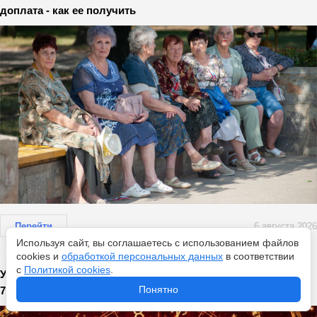
доплата - как ее получить
Перейти
6 августа 2026
Используя сайт, вы соглашаетесь с использованием файлов
cookies и
обработкой персональных данных
в соответствии
с
Политикой cookies
.
Удача гарантирована четырем знакам: гороскоп везения на
Понятно
7 августа - что ждет в этот день?