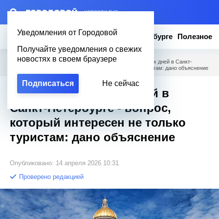
– НОВОСТИ ДНЯ
Уведомления от Городовой
Новости
Эксклюзив
Вопросы о Петербурге
Полезное
Получайте уведомления о свежих
новостях в своем браузере
Городовой
/
Вопросы о Петербурге
/
Сколько солнечных дней в Санкт-
Петербурге - вопрос, который интересен не только туристам: дано объяснение
Подписаться
Не сейчас
Сколько солнечных дней в
Санкт-Петербурге - вопрос,
который интересен не только
туристам: дано объяснение
Опубликовано: 14 апреля 2026 10:31
Проверено редакцией