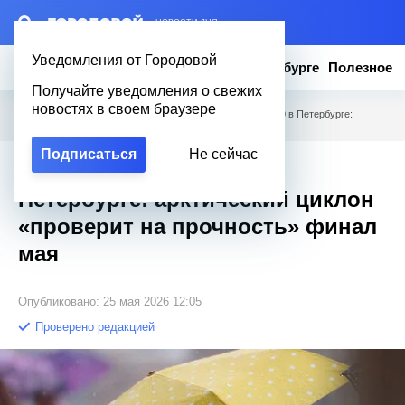
– НОВОСТИ ДНЯ
Уведомления от Городовой
Новости
Эксклюзив
Вопросы о Петербурге
Полезное
Получайте уведомления о свежих
новостях в своем браузере
Городовой
/
Новости Петербурга
/
Снег у соседей и +20 в Петербурге:
арктический циклон «проверит на прочность» финал мая
Подписаться
Не сейчас
Снег у соседей и +20 в
Петербурге: арктический циклон
«проверит на прочность» финал
мая
Опубликовано: 25 мая 2026 12:05
Проверено редакцией