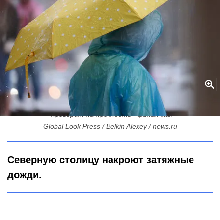
Снег у соседей и +20 в Петербурге: арктический циклон
«проверит на прочность» финал мая
Global Look Press / Belkin Alexey / news.ru
Северную столицу накроют затяжные
дожди.