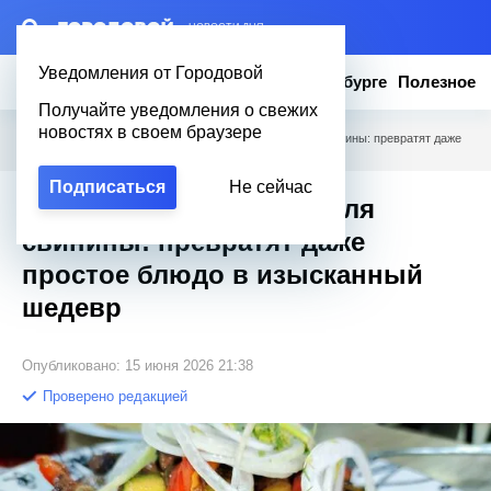
– НОВОСТИ ДНЯ
Уведомления от Городовой
Новости
Эксклюзив
Вопросы о Петербурге
Полезное
Получайте уведомления о свежих
новостях в своем браузере
Городовой
/
Полезное
/
Топ-5 лучших приправ для свинины: превратят даже
простое блюдо в изысканный шедевр
Подписаться
Не сейчас
Топ-5 лучших приправ для
свинины: превратят даже
простое блюдо в изысканный
шедевр
Опубликовано: 15 июня 2026 21:38
Проверено редакцией